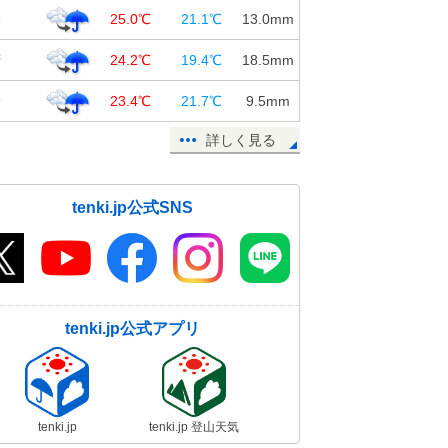
橋
25.0℃
21.1℃
13.0
mm
府
24.2℃
19.4℃
18.5
mm
野
23.4℃
21.7℃
9.5
mm
詳しく見る
tenki.jp公式SNS
tenki.jp公式アプリ
tenki.jp
tenki.jp 登山天気