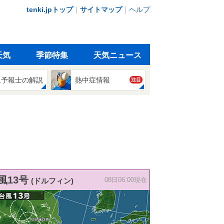
tenki.jpトップ
｜
サイトマップ
｜
ヘルプ
天気
季節特集
天気ニュース
象予報士の解説
熱中症情報
注目
風13号
(ドルフィン)
08日06:00現在