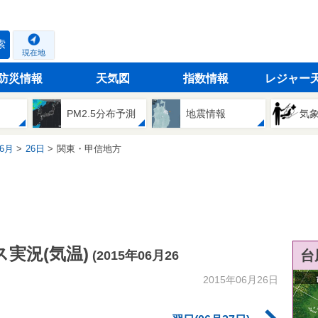
索
現在地
防災情報
天気図
指数情報
レジャー
PM2.5分布予測
地震情報
気
6月
26日
関東・甲信地方
実況(気温)
台
(2015年06月26
2015年06月26日