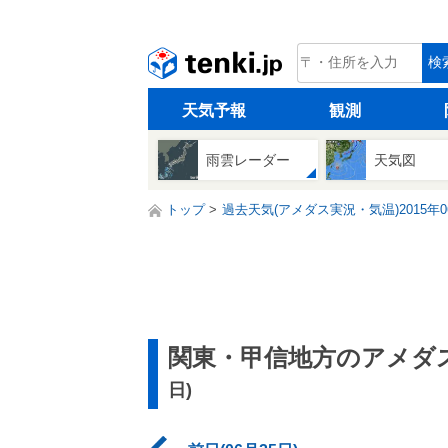
tenki.jp
検
天気予報
観測
雨雲レーダー
天気図
トップ
過去天気(アメダス実況・気温)2015年0
関東・甲信地方のアメダス
日)