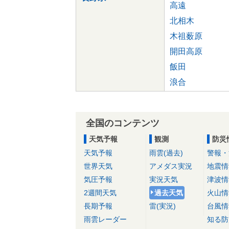
高遠
北相木
木祖薮原
開田高原
飯田
浪合
全国のコンテンツ
天気予報
観測
防災
天気予報
雨雲(過去)
警報・
世界天気
アメダス実況
地震情
気圧予報
実況天気
津波情
2週間天気
過去天気
火山情
長期予報
雷(実況)
台風情
雨雲レーダー
知る防