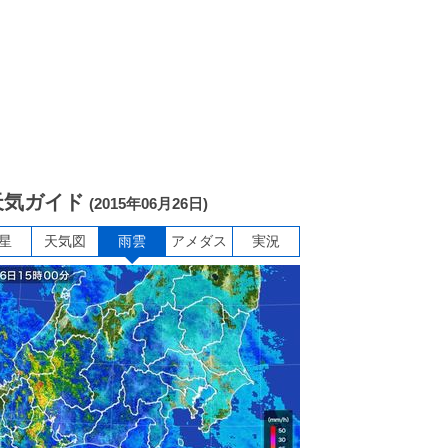
天気ガイド
(2015年06月26日)
星
天気図
雨雲
アメダス
実況