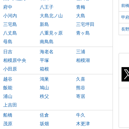
前
府中
八王子
青梅
小河内
大島北ノ山
大島
甲
三宅島
新島
三宅坪田
長
八丈島
八重見ヶ原
青ヶ島
母島
南鳥島
日吉
海老名
三浦
相模原中央
平塚
相模湖
小田原
箱根
越谷
鴻巣
久喜
飯能
鳩山
熊谷
浦山
秩父
寄居
上吉田
船橋
佐倉
牛久
茂原
坂畑
木更津