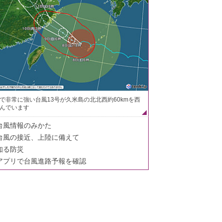
で非常に強い台風13号が久米島の北北西約60kmを西
んでいます
台風情報のみかた
台風の接近、上陸に備えて
知る防災
アプリで台風進路予報を確認