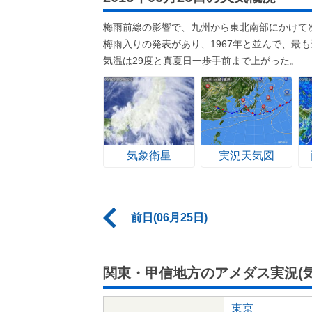
梅雨前線の影響で、九州から東北南部にかけて
梅雨入りの発表があり、1967年と並んで、最
気温は29度と真夏日一歩手前まで上がった。
気象衛星
実況天気図
前日(06月25日)
関東・甲信地方のアメダス実況(気
東京