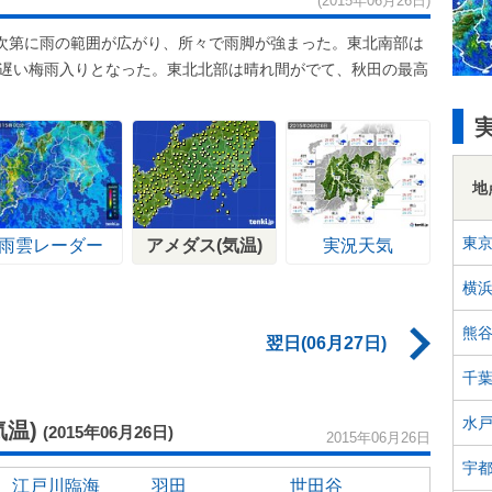
(2015年06月26日)
次第に雨の範囲が広がり、所々で雨脚が強まった。東北南部は
も遅い梅雨入りとなった。東北北部は晴れ間がでて、秋田の最高
地
東
雨雲レーダー
アメダス(気温)
実況天気
横
熊
翌日(06月27日)
千
水
温)
(2015年06月26日)
2015年06月26日
宇
江戸川臨海
羽田
世田谷