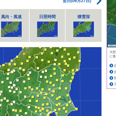
翌日(06月27日)
風向・風速
日照時間
積雪深
大型
に進