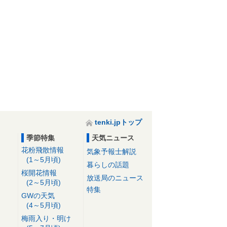
tenki.jpトップ
季節特集
天気ニュース
花粉飛散情報
気象予報士解説
(1～5月頃)
暮らしの話題
桜開花情報
放送局のニュース
(2～5月頃)
特集
GWの天気
(4～5月頃)
梅雨入り・明け