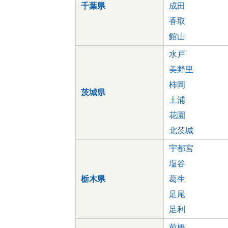
千葉県
成田
香取
館山
水戸
美野里
柿岡
茨城県
土浦
花園
北茨城
宇都宮
塩谷
栃木県
葛生
足尾
足利
前橋