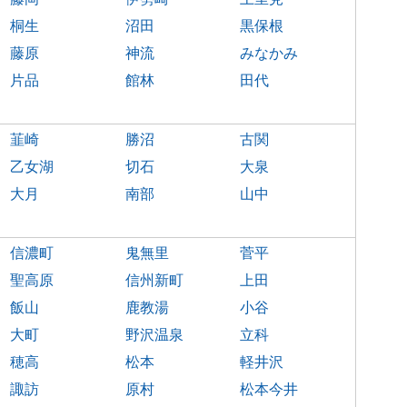
桐生
沼田
黒保根
藤原
神流
みなかみ
片品
館林
田代
韮崎
勝沼
古関
乙女湖
切石
大泉
大月
南部
山中
信濃町
鬼無里
菅平
聖高原
信州新町
上田
飯山
鹿教湯
小谷
大町
野沢温泉
立科
穂高
松本
軽井沢
諏訪
原村
松本今井