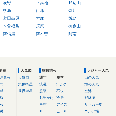
辰野
上高地
野辺山
杉島
伊那
奈川
宮田高原
大鹿
飯島
木曽福島
須原
御嶽山
南信濃
南木曽
阿南
情報
天気図
指数情報
レジャー天気
注意報
天気図
通年
夏季
山の天気
報
気象衛星
洗濯
汗かき
海の天気
報
世界衛星
服装
不快
空港
報
お出かけ
冷房
野球場
報
星空
アイス
サッカー場
災
傘
ビール
ゴルフ場