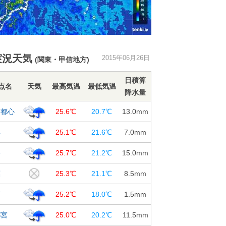
実況天気
2015年06月26日
(関東・甲信地方)
日積算
点名
天気
最高気温
最低気温
降水量
京都心
25.6℃
20.7℃
13.0
mm
浜
25.1℃
21.6℃
7.0
mm
谷
25.7℃
21.2℃
15.0
mm
葉
25.3℃
21.1℃
8.5
mm
戸
25.2℃
18.0℃
1.5
mm
都宮
25.0℃
20.2℃
11.5
mm