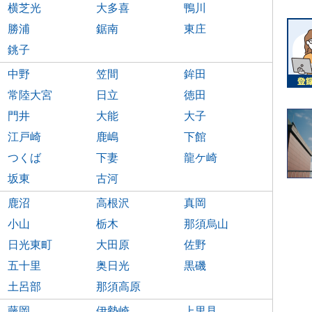
横芝光
大多喜
鴨川
勝浦
鋸南
東庄
銚子
中野
笠間
鉾田
常陸大宮
日立
徳田
門井
大能
大子
江戸崎
鹿嶋
下館
つくば
下妻
龍ケ崎
坂東
古河
鹿沼
高根沢
真岡
小山
栃木
那須烏山
日光東町
大田原
佐野
五十里
奥日光
黒磯
土呂部
那須高原
藤岡
伊勢崎
上里見