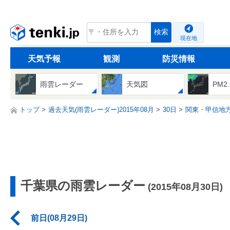
tenki.jp
検索
現在地
天気予報
観測
防災情報
雨雲レーダー
天気図
PM2
トップ
過去天気(雨雲レーダー)2015年08月
30日
関東・甲信地
千葉県の雨雲レーダー
(2015年08月30日)
前日(08月29日)