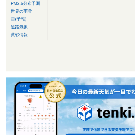
PM2.5分布予測
世界の雨雲
雷(予報)
道路気象
黄砂情報