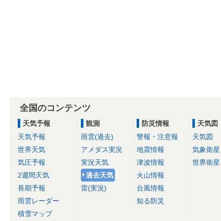
全国のコンテンツ
天気予報
観測
防災情報
天気図
天気予報
雨雲(過去)
警報・注意報
天気図
世界天気
アメダス実況
地震情報
気象衛星
気圧予報
実況天気
津波情報
世界衛星
2週間天気
過去天気
火山情報
長期予報
雷(実況)
台風情報
雨雲レーダー
知る防災
積雪マップ