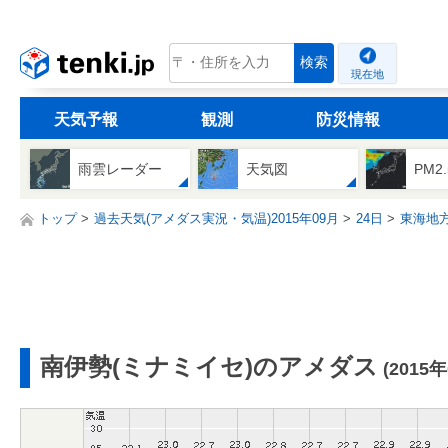
tenki.jp
検索
現在地
天気予報
観測
防災情報
雨雲レーダー
天気図
PM2
トップ
過去天気(アメダス実況・気温)2015年09月
24日
東海地
南伊勢(ミナミイセ)のアメダス
(2015