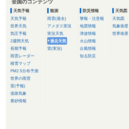
全国のコンテンツ
天気予報
観測
防災情報
天気図
天気予報
雨雲(過去)
警報・注意報
天気図
世界天気
アメダス実況
地震情報
気象衛星
気圧予報
実況天気
津波情報
世界衛星
2週間天気
過去天気
火山情報
長期予報
雷(実況)
台風情報
雨雲レーダー
知る防災
積雪マップ
PM2.5分布予測
世界の雨雲
雷(予報)
道路気象
黄砂情報