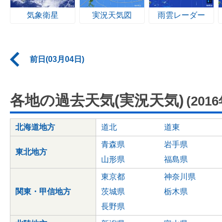
気象衛星
実況天気図
雨雲レーダー
前日(03月04日)
各地の過去天気(実況天気)
(201
北海道地方
道北
道東
青森県
岩手県
東北地方
山形県
福島県
東京都
神奈川県
関東・甲信地方
茨城県
栃木県
長野県