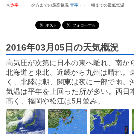
※
赤字
・・・夕方までの最高気温
青字
・・・朝までの最低気温
2016年03月05日の天気概況
高気圧が次第に日本の東へ離れ、南か
北海道と東北、近畿から九州は晴れ。
く、北陸は朝、関東は夜に一部で雨。
気温は平年を上回った所が多い。西日
高く、福岡や松江は5月並み。