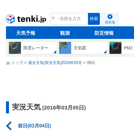
tenki.jp
検索
現在地
天気予報
観測
防災情報
雨雲レーダー
天気図
PM2
トップ
過去天気(実況天気)2016年03月
05日
実況天気
(2016年03月05日)
前日(03月04日)