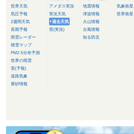
世界天気
アメダス実況
地震情報
気象衛星
気圧予報
実況天気
津波情報
世界衛星
2週間天気
過去天気
火山情報
長期予報
雷(実況)
台風情報
雨雲レーダー
知る防災
積雪マップ
PM2.5分布予測
世界の雨雲
雷(予報)
道路気象
黄砂情報