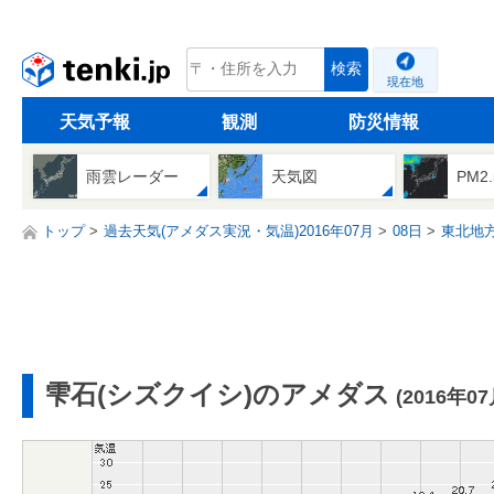
tenki.jp
検索
現在地
天気予報
観測
防災情報
雨雲レーダー
天気図
PM2
トップ
過去天気(アメダス実況・気温)2016年07月
08日
東北地
雫石(シズクイシ)のアメダス
(2016年0