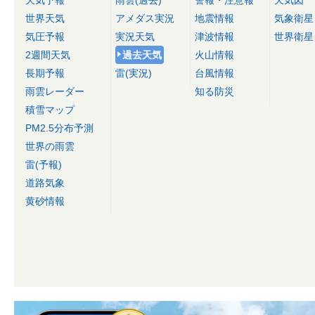
天気予報
雨雲(過去)
警報・注意報
天気図
世界天気
アメダス実況
地震情報
気象衛星
気圧予報
実況天気
津波情報
世界衛星
2週間天気
過去天気
火山情報
長期予報
雷(実況)
台風情報
雨雲レーダー
知る防災
積雪マップ
PM2.5分布予測
世界の雨雲
雷(予報)
道路気象
黄砂情報