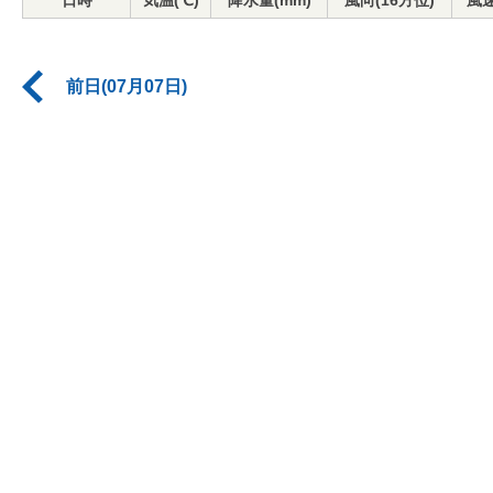
日時
気温(℃)
降水量(mm)
風向(16方位)
風速
前日(07月07日)