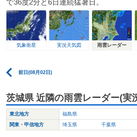
で36度2分と6日連続猛暑日。
気象衛星
実況天気図
雨雲レーダー
前日(08月02日)
茨城県 近隣の雨雲レーダー(実況
東北地方
福島県
関東・甲信地方
埼玉県
千葉県