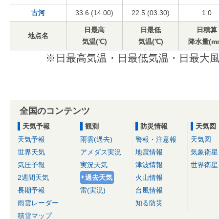
古河
33.6 (14:00)
22.5 (03:30)
1.0
日最高
日最低
日積算
地点名
気温(℃)
気温(℃)
降水量(m
※日最高気温・日最低気温・日最大風
全国のコンテンツ
天気予報
観測
防災情報
天気図
天気予報
雨雲(過去)
警報・注意報
天気図
世界天気
アメダス実況
地震情報
気象衛星
気圧予報
実況天気
津波情報
世界衛星
2週間天気
過去天気
火山情報
長期予報
雷(実況)
台風情報
雨雲レーダー
知る防災
積雪マップ