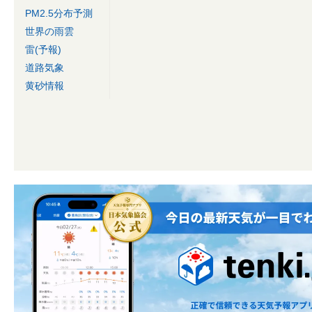
PM2.5分布予測
世界の雨雲
雷(予報)
道路気象
黄砂情報