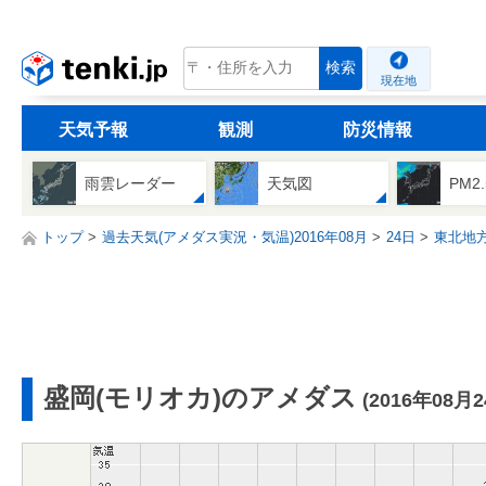
tenki.jp
検索
現在地
天気予報
観測
防災情報
雨雲レーダー
天気図
PM2
トップ
過去天気(アメダス実況・気温)2016年08月
24日
東北地
盛岡(モリオカ)のアメダス
(2016年08月2