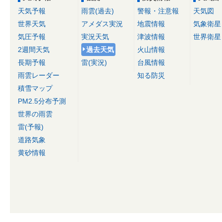
天気予報
雨雲(過去)
警報・注意報
天気図
世界天気
アメダス実況
地震情報
気象衛星
気圧予報
実況天気
津波情報
世界衛星
2週間天気
過去天気
火山情報
長期予報
雷(実況)
台風情報
雨雲レーダー
知る防災
積雪マップ
PM2.5分布予測
世界の雨雲
雷(予報)
道路気象
黄砂情報