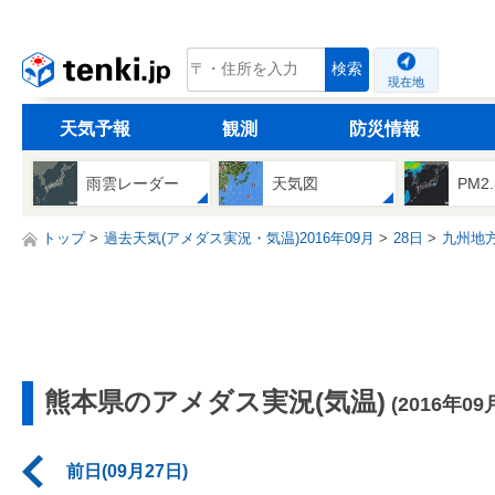
tenki.jp
検索
現在地
天気予報
観測
防災情報
雨雲レーダー
天気図
PM2
トップ
過去天気(アメダス実況・気温)2016年09月
28日
九州地
熊本県のアメダス実況(気温)
(2016年09
前日(09月27日)