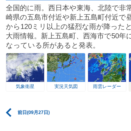
全国的に雨。西日本や東海、北陸で非
崎県の五島市付近や新上五島町付近で昼
から120ミリ以上の猛烈な雨が降った
大雨情報。新上五島町、西海市で50年
なっている所があると発表。
気象衛星
実況天気図
雨雲レーダー
前日(09月27日)