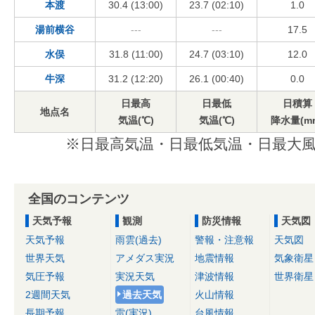
本渡
30.4 (13:00)
23.7 (02:10)
1.0
湯前横谷
---
---
17.5
水俣
31.8 (11:00)
24.7 (03:10)
12.0
牛深
31.2 (12:20)
26.1 (00:40)
0.0
日最高
日最低
日積算
地点名
気温(℃)
気温(℃)
降水量(m
※日最高気温・日最低気温・日最大風
全国のコンテンツ
天気予報
観測
防災情報
天気図
天気予報
雨雲(過去)
警報・注意報
天気図
世界天気
アメダス実況
地震情報
気象衛星
気圧予報
実況天気
津波情報
世界衛星
2週間天気
過去天気
火山情報
長期予報
雷(実況)
台風情報