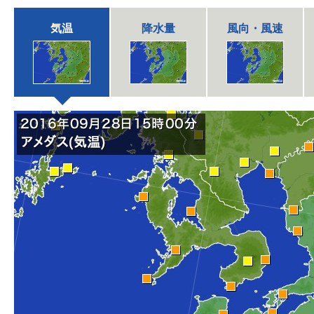
気温
降水量
風向・風速