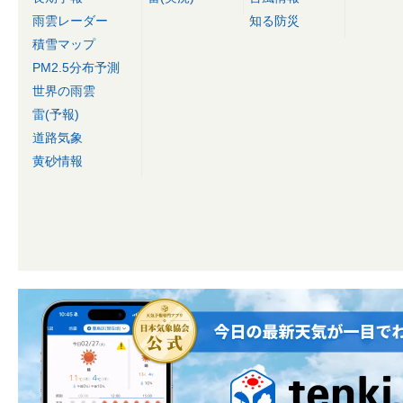
雨雲レーダー
知る防災
積雪マップ
PM2.5分布予測
世界の雨雲
雷(予報)
道路気象
黄砂情報