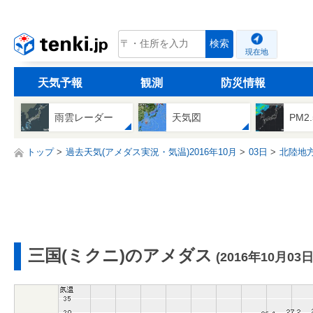
tenki.jp
検索
現在地
天気予報
観測
防災情報
雨雲レーダー
天気図
PM2
トップ
過去天気(アメダス実況・気温)2016年10月
03日
北陸地
三国(ミクニ)のアメダス
(2016年10月03日