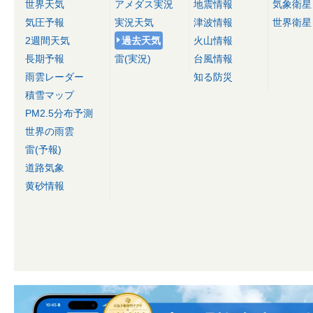
世界天気
アメダス実況
地震情報
気象衛星
気圧予報
実況天気
津波情報
世界衛星
2週間天気
過去天気
火山情報
長期予報
雷(実況)
台風情報
雨雲レーダー
知る防災
積雪マップ
PM2.5分布予測
世界の雨雲
雷(予報)
道路気象
黄砂情報