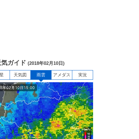
天気ガイド
(2018年02月10日)
星
天気図
雨雲
アメダス
実況