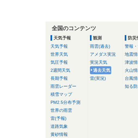
全国のコンテンツ
天気予報
観測
防災
天気予報
雨雲(過去)
警報・
世界天気
アメダス実況
地震情
気圧予報
実況天気
津波情
2週間天気
過去天気
火山情
長期予報
雷(実況)
台風情
雨雲レーダー
知る防
積雪マップ
PM2.5分布予測
世界の雨雲
雷(予報)
道路気象
黄砂情報