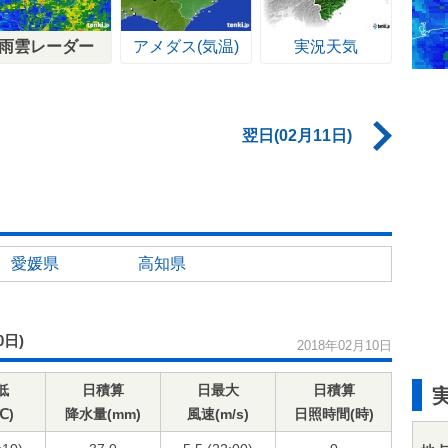
雨雲レーダー
アメダス(気温)
実況天気
翌日(02月11日)
愛媛県
高知県
0日)
2018年02月10日
低
日積算
日最大
日積算
℃)
降水量(mm)
風速(m/s)
日照時間(時)