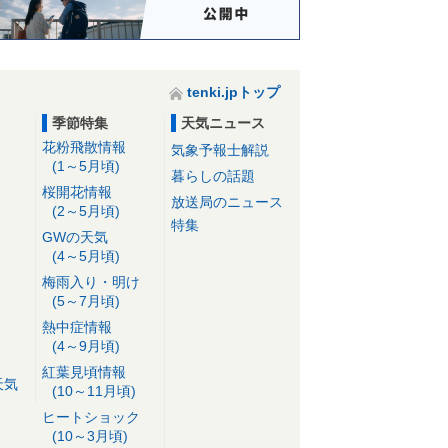
tenki.jpトップ
季節特集
天気ニュース
花粉飛散情報
気象予報士解説
(1～5月頃)
暮らしの話題
桜開花情報
放送局のニュース
(2～5月頃)
特集
GWの天気
(4～5月頃)
梅雨入り・明け
(5～7月頃)
熱中症情報
(4～9月頃)
紅葉見頃情報
天気
(10～11月頃)
ヒートショック
(10～3月頃)