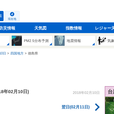
索
現在地
防災情報
天気図
指数情報
レジャー
PM2.5分布予測
地震情報
気
10日
四国地方
徳島県
台
018年02月10日)
2018年02月10日
翌日(02月11日)