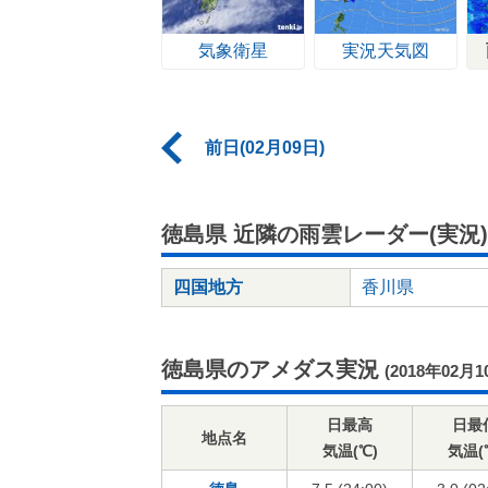
気象衛星
実況天気図
前日(02月09日)
徳島県 近隣の雨雲レーダー(実況)
四国地方
香川県
徳島県のアメダス実況
(2018年02月1
日最高
日最
地点名
気温(℃)
気温(