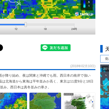
衛
(2018年02月10日)
雨が降り始め、夜は関東と沖縄でも雨。西日本の南岸で強い
は北海道から東海は平年並みか高く、東京は11度9分と18日
中旬並み。西日本は真冬並みの寒さ。