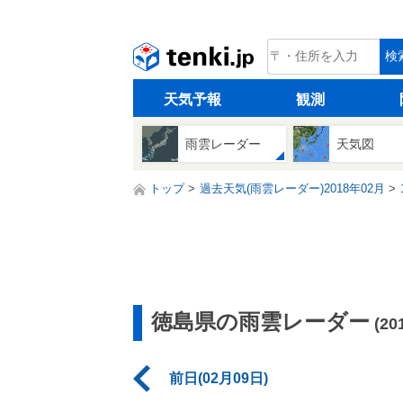
tenki.jp
検
天気予報
観測
雨雲レーダー
天気図
トップ
過去天気(雨雲レーダー)2018年02月
徳島県の雨雲レーダー
(2
前日(02月09日)