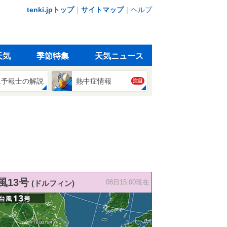
tenki.jpトップ
｜
サイトマップ
｜
ヘルプ
天気
季節特集
天気ニュース
象予報士の解説
熱中症情報
注目
風13号
(ドルフィン)
08日15:00現在