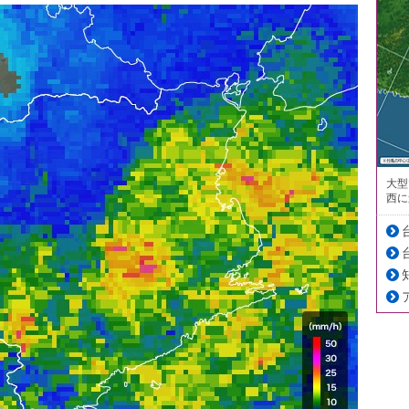
大型
西に