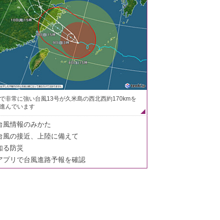
で非常に強い台風13号が久米島の西北西約170kmを
進んでいます
台風情報のみかた
台風の接近、上陸に備えて
知る防災
アプリで台風進路予報を確認