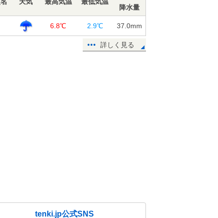
点名
天気
最高気温
最低気温
降水量
島
6.8℃
2.9℃
37.0
mm
詳しく見る
tenki.jp公式SNS