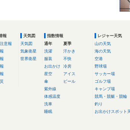
情報
天気図
指数情報
レジャー天気
注意報
天気図
通年
夏季
山の天気
報
気象衛星
洗濯
汗かき
海の天気
報
世界衛星
服装
不快
空港
報
お出かけ
冷房
野球場
報
星空
アイス
サッカー場
災
傘
ビール
ゴルフ場
紫外線
キャンプ場
体感温度
競馬・競艇・競輪
洗車
釣り
睡眠
お出かけスポット