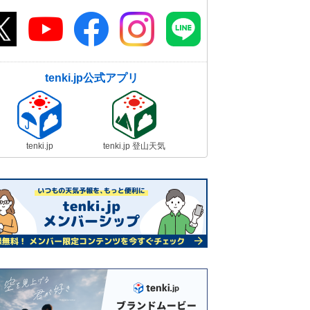
tenki.jp公式アプリ
tenki.jp
tenki.jp 登山天気