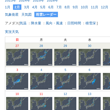
2023年
2024年
2025年
2026年
1月
2月
3月
4月
5月
6月
7月
8月
9月
10月
11月
12月
気象衛星
天気図
雨雲レーダー
アメダス
[
気温
：
降水量
：
風向・風速
：
日照時間
：
積雪深
]
実況天気
日
月
火
水
27
28
29
30
3
4
5
6
10
11
12
13