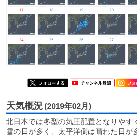
17
18
19
20
24
25
26
27
天気概況
(2019年02月)
北日本では冬型の気圧配置となりやす
雪の日が多く、太平洋側は晴れた日が