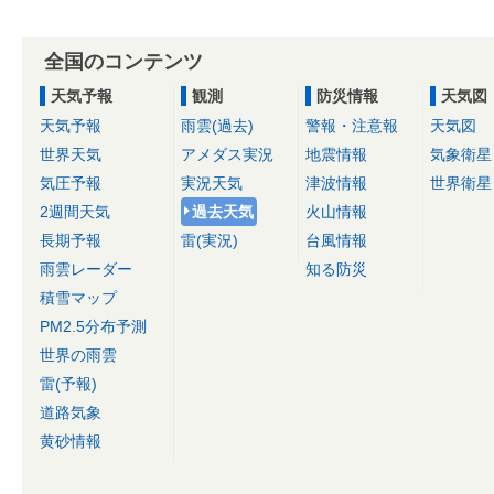
全国のコンテンツ
天気予報
観測
防災情報
天気図
天気予報
雨雲(過去)
警報・注意報
天気図
世界天気
アメダス実況
地震情報
気象衛星
気圧予報
実況天気
津波情報
世界衛星
2週間天気
過去天気
火山情報
長期予報
雷(実況)
台風情報
雨雲レーダー
知る防災
積雪マップ
PM2.5分布予測
世界の雨雲
雷(予報)
道路気象
黄砂情報