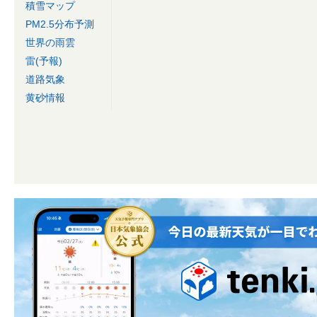
積雪マップ
PM2.5分布予測
世界の雨雲
雷(予報)
道路気象
黄砂情報