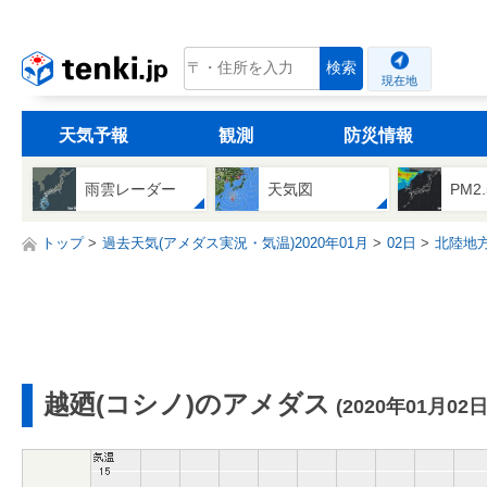
tenki.jp
検索
現在地
天気予報
観測
防災情報
雨雲レーダー
天気図
PM2
トップ
過去天気(アメダス実況・気温)2020年01月
02日
北陸地
越廼(コシノ)のアメダス
(2020年01月02日