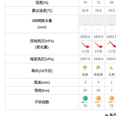
湿度(%)
74
71
93
露点温度(℃)
20.6
20.6
23.0
3時間降水量
(mm)
---
---
---
1005.4
1004.6
1003.
現地気圧(hPa)
(変化量)
(-1.0)
(-0.8)
(-1.5)
海面気圧(hPa)
1007.2
1006.4
1004.
風向(16方位)
南東
南南東
北東
風速(m/s)
3
4
1
視程(km)
20
20
7
不快指数
74
75
75
鳥取