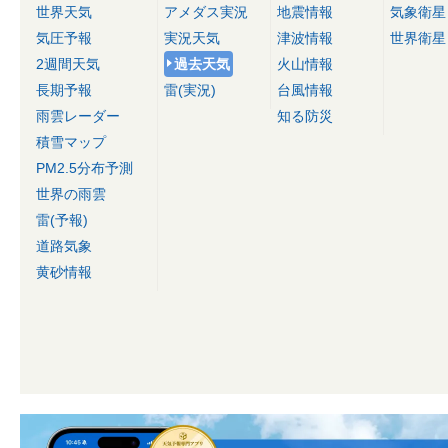
世界天気
アメダス実況
地震情報
気象衛星
気圧予報
実況天気
津波情報
世界衛星
2週間天気
過去天気
火山情報
長期予報
雷(実況)
台風情報
雨雲レーダー
知る防災
積雪マップ
PM2.5分布予測
世界の雨雲
雷(予報)
道路気象
黄砂情報