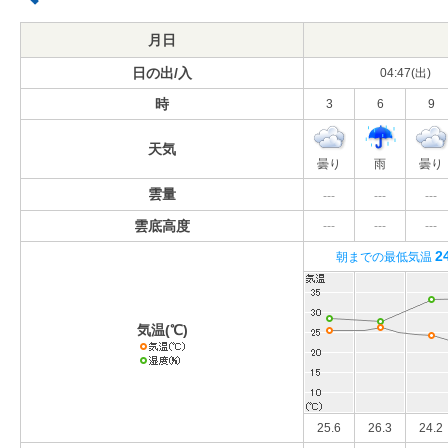
月日
日の出/入
04:47(出)
時
3
6
9
天気
曇り
雨
曇り
雲量
---
---
---
雲底高度
---
---
---
2
朝までの最低気温
気温(℃)
25.6
26.3
24.2