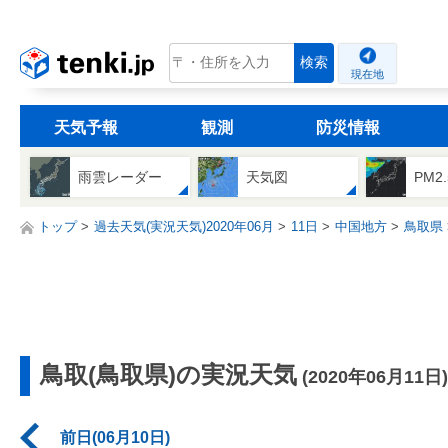
tenki.jp
検索
現在地
天気予報
観測
防災情報
雨雲レーダー
天気図
PM2
トップ
過去天気(実況天気)2020年06月
11日
中国地方
鳥取県
鳥取(鳥取県)の実況天気
(2020年06月11日)
前日(06月10日)