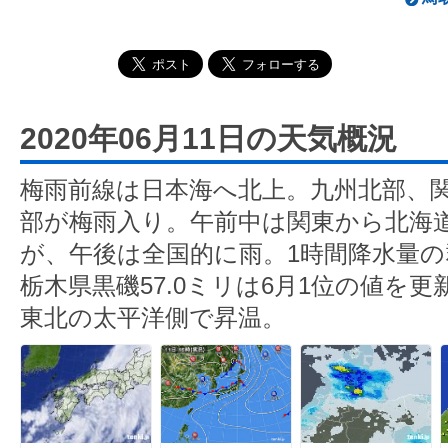
2020年06月11日の天気概況
梅雨前線は日本海へ北上。九州北部、
部が梅雨入り。午前中は関東から北海
が、午後は全国的に雨。1時間降水量の群
栃木県黒磯57.0ミリは6月1位の値を
東北の太平洋側で昇温。