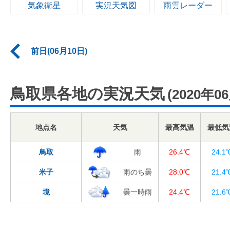
気象衛星
実況天気図
雨雲レーダー
前日(06月10日)
鳥取県各地の実況天気
(2020年0
地点名
天気
最高気温
最低気
鳥取
雨
26.4℃
24.1
米子
雨のち曇
28.0℃
21.4
境
曇一時雨
24.4℃
21.6