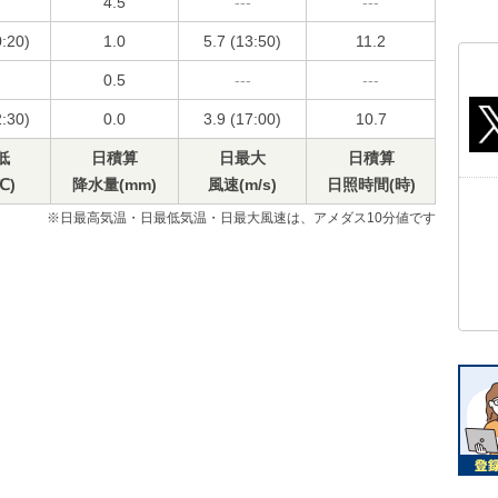
4.5
---
---
0:20)
1.0
5.7 (13:50)
11.2
0.5
---
---
2:30)
0.0
3.9 (17:00)
10.7
低
日積算
日最大
日積算
℃)
降水量(mm)
風速(m/s)
日照時間(時)
※日最高気温・日最低気温・日最大風速は、アメダス10分値です