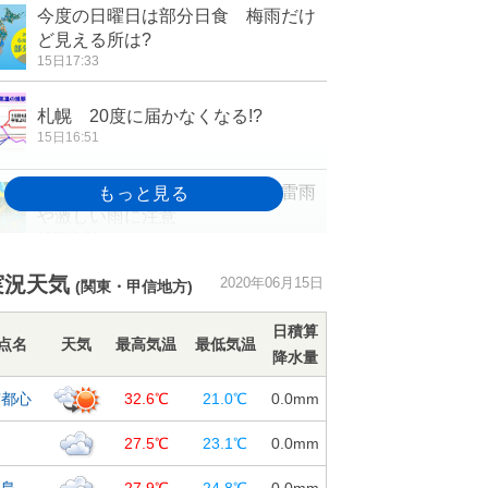
今度の日曜日は部分日食 梅雨だけ
ど見える所は?
15日17:33
札幌 20度に届かなくなる!?
15日16:51
あすも関東は気温上昇 午後は雷雨
や激しい雨に注意
15日16:30
静岡市や栃木県佐野市で35℃超 東
実況天気
2020年06月15日
(関東・甲信地方)
京都心など今年一番の暑さ
15日15:23
日積算
点名
天気
最高気温
最低気温
降水量
週末にかけて、北日本や東日本は暑
さが和らぎ、ヒンヤリする所も
京都心
32.6℃
21.0℃
0.0
mm
15日12:42
島
27.5℃
23.1℃
0.0
mm
15～16日 鹿児島県に梅雨前線停
滞 土砂災害に警戒
宅島
27.9℃
24.8℃
0.0
mm