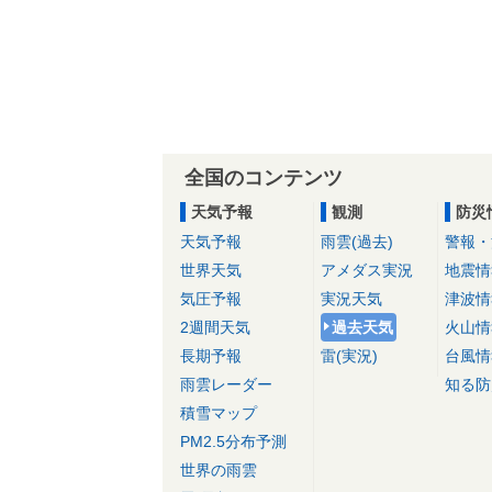
全国のコンテンツ
天気予報
観測
防災
天気予報
雨雲(過去)
警報・
世界天気
アメダス実況
地震情
気圧予報
実況天気
津波情
2週間天気
過去天気
火山情
長期予報
雷(実況)
台風情
雨雲レーダー
知る防
積雪マップ
PM2.5分布予測
世界の雨雲