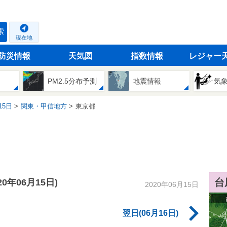
索
現在地
防災情報
天気図
指数情報
レジャー
PM2.5分布予測
地震情報
気
15日
関東・甲信地方
東京都
台
020年06月15日)
2020年06月15日
翌日(06月16日)