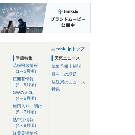
tenki.jpトップ
季節特集
天気ニュース
花粉飛散情報
気象予報士解説
(1～5月頃)
暮らしの話題
桜開花情報
放送局のニュース
(2～5月頃)
特集
GWの天気
(4～5月頃)
梅雨入り・明け
(5～7月頃)
熱中症情報
(4～9月頃)
紅葉見頃情報