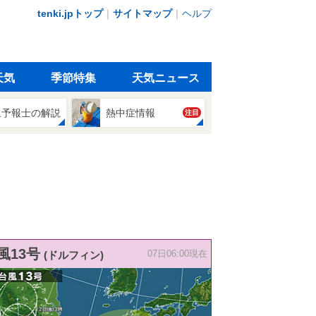
tenki.jpトップ
｜
サイトマップ
｜
ヘルプ
天気
季節特集
天気ニュース
象予報士の解説
熱中症情報
注目
風13号
(ドルフィン)
07日06:00現在