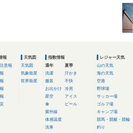
情報
天気図
指数情報
レジャー天気
注意報
天気図
通年
夏季
山の天気
報
気象衛星
洗濯
汗かき
海の天気
報
世界衛星
服装
不快
空港
報
お出かけ
冷房
野球場
報
星空
アイス
サッカー場
災
傘
ビール
ゴルフ場
紫外線
キャンプ場
体感温度
競馬・競艇・競輪
洗車
釣り