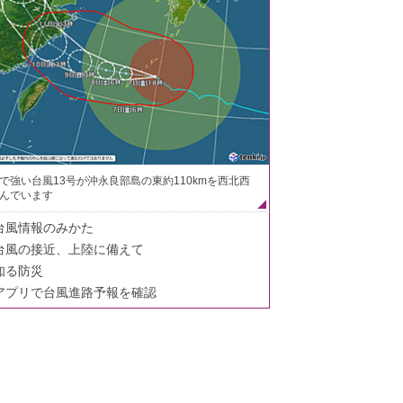
で強い台風13号が沖永良部島の東約110kmを西北西
んでいます
台風情報のみかた
台風の接近、上陸に備えて
知る防災
アプリで台風進路予報を確認