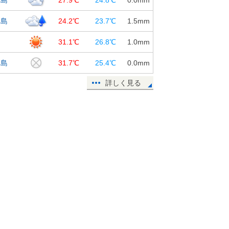
15日11:19
丈島
24.2℃
23.7℃
1.5
mm
都心はすでに30℃に 梅雨の晴れ間
の関東 35℃以上も
島
31.1℃
26.8℃
1.0
mm
15日11:00
鳥島
31.7℃
25.4℃
0.0
mm
15日 お帰り時間の傘予報
詳しく見る
15日10:02
15日 九州南部で滝のような雨 関
東甲信は猛烈な暑さ
15日07:21