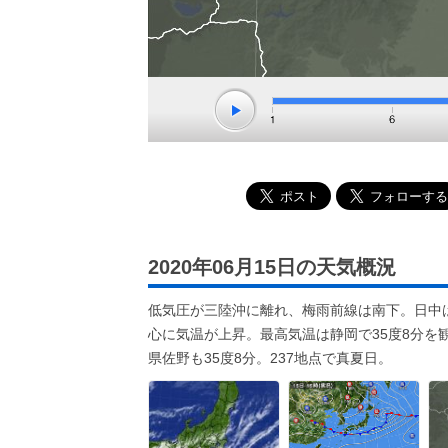
2020年06月15日の天気概況
低気圧が三陸沖に離れ、梅雨前線は南下。日中
心に気温が上昇。最高気温は静岡で35度8分を
県佐野も35度8分。237地点で真夏日。