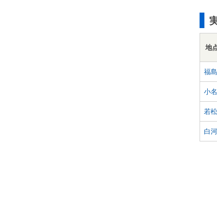
地
福
小
若
白