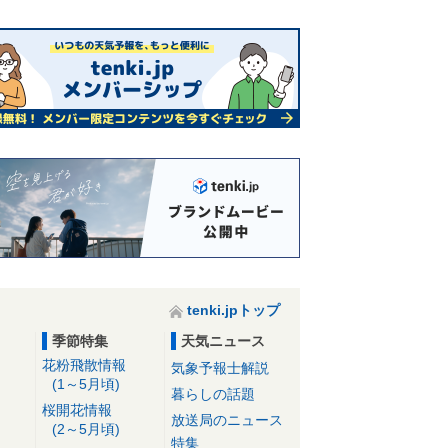
tenki.jpトップ
季節特集
天気ニュース
花粉飛散情報
気象予報士解説
(1～5月頃)
暮らしの話題
桜開花情報
放送局のニュース
(2～5月頃)
特集