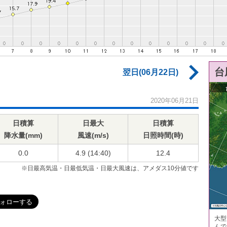
台
翌日(06月22日)
2020年06月21日
日積算
日最大
日積算
降水量(mm)
風速(m/s)
日照時間(時)
0.0
4.9 (14:40)
12.4
※日最高気温・日最低気温・日最大風速は、アメダス10分値です
大型
んで