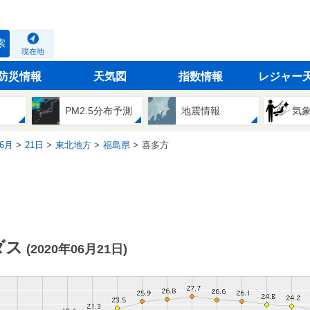
索
現在地
防災情報
天気図
指数情報
レジャー
PM2.5分布予測
地震情報
気
6月
21日
東北地方
福島県
喜多方
ダス
(2020年06月21日)