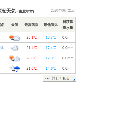
まもなく「部分日食」 16時頃から
実況天気
2020年06月21日
(東北地方)
スタート 食の最大は17時過ぎ!
21日15:11
日積算
点名
天気
最高気温
最低気温
降水量
週間 木～金曜は大雨の恐れ 週末
は猛暑か
島
26.1℃
13.7℃
0.0
mm
21日14:50
名浜
21.4℃
17.4℃
0.0
mm
浅間山で火山性地震が増加 噴火警
戒レベル1が継続
松
28.0℃
12.9℃
0.0
mm
21日12:30
河
21.6℃
14.6℃
0.0
mm
21日 夏至 全国多くの所で部分日
食
詳しく見る
21日08:03