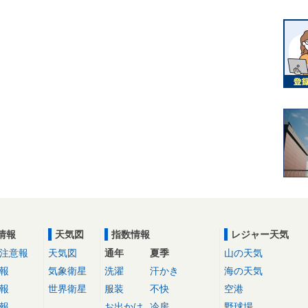
情報
天気図
指数情報
レジャー天気
注意報
天気図
通年
夏季
山の天気
報
気象衛星
洗濯
汗かき
海の天気
報
世界衛星
服装
不快
空港
報
お出かけ
冷房
野球場