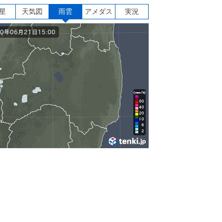
星
天気図
雨雲
アメダス
実況