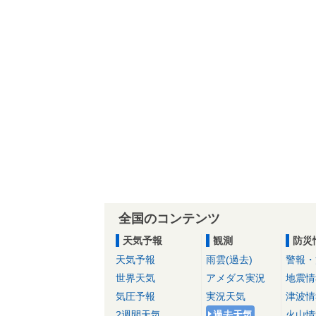
全国のコンテンツ
天気予報
観測
防災
天気予報
雨雲(過去)
警報・
世界天気
アメダス実況
地震情
気圧予報
実況天気
津波情
2週間天気
過去天気
火山情