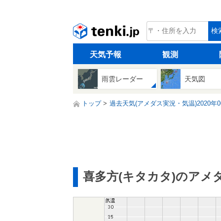
tenki.jp
検
天気予報
観測
雨雲レーダー
天気図
トップ
過去天気(アメダス実況・気温)2020年0
喜多方(キタカタ)のアメ