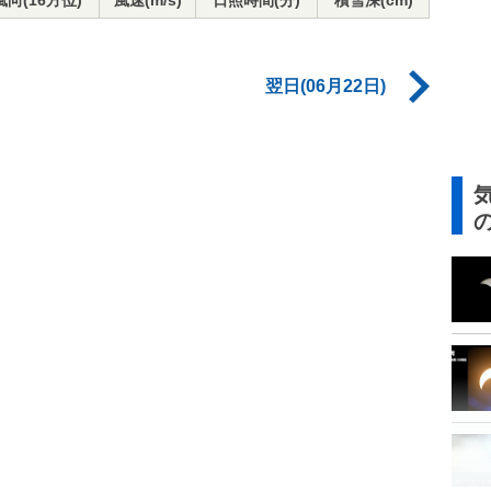
風向(16方位)
風速(m/s)
日照時間(分)
積雪深(cm)
翌日(06月22日)