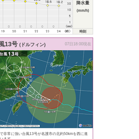
降水量
(mm/h)
時刻
風13号
(ドルフィン)
07日18:00現在
で非常に強い台風13号が名護市の北約50kmを西に進
います