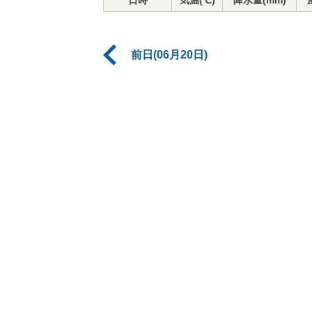
日時
気温(℃)
降水量(mm)
前日(06月20日)