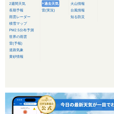
2週間天気
過去天気
火山情報
長期予報
雷(実況)
台風情報
雨雲レーダー
知る防災
積雪マップ
PM2.5分布予測
世界の雨雲
雷(予報)
道路気象
黄砂情報