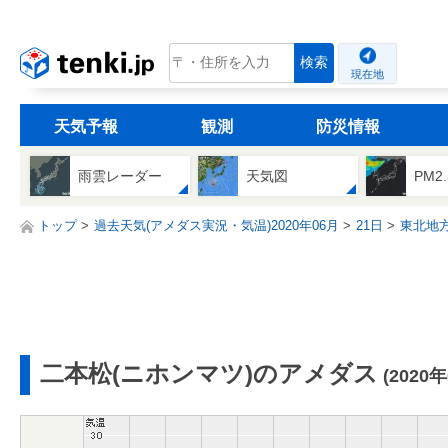
tenki.jp
検索
現在地
天気予報
観測
防災情報
雨雲レーダー
天気図
PM2
トップ
過去天気(アメダス実況・気温)2020年06月
21日
東北地
二本松(ニホンマツ)のアメダス
(2020