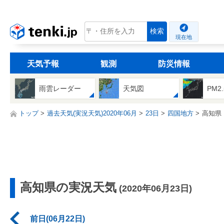
tenki.jp
検索
現在地
天気予報
観測
防災情報
雨雲レーダー
天気図
PM2
トップ
過去天気(実況天気)2020年06月
23日
四国地方
高知県
高知県の実況天気
(2020年06月23日)
前日(06月22日)