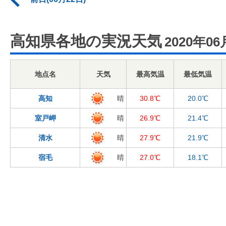
高知県各地の実況天気
2020年06
地点名
天気
最高気温
最低気温
高知
晴
30.8℃
20.0℃
室戸岬
晴
26.9℃
21.4℃
清水
晴
27.9℃
21.9℃
宿毛
晴
27.0℃
18.1℃