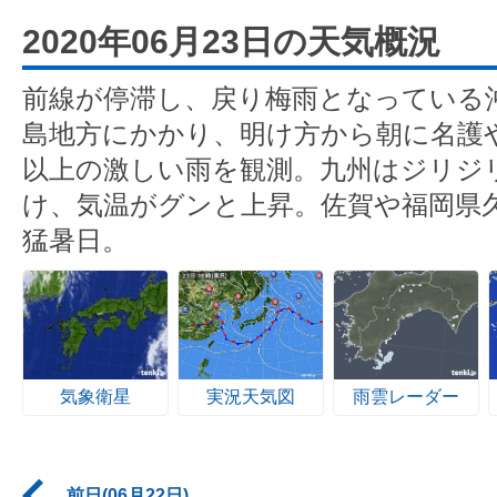
2020年06月23日の天気概況
前線が停滞し、戻り梅雨となっている
島地方にかかり、明け方から朝に名護や
以上の激しい雨を観測。九州はジリジ
け、気温がグンと上昇。佐賀や福岡県
猛暑日。
気象衛星
実況天気図
雨雲レーダー
前日(06月22日)