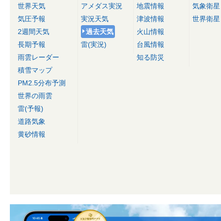
世界天気
アメダス実況
地震情報
気象衛星
気圧予報
実況天気
津波情報
世界衛星
2週間天気
過去天気
火山情報
長期予報
雷(実況)
台風情報
雨雲レーダー
知る防災
積雪マップ
PM2.5分布予測
世界の雨雲
雷(予報)
道路気象
黄砂情報