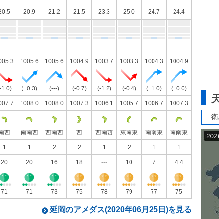
20.5
20.9
21.2
21.5
23.3
25.0
24.7
24.4
---
---
---
---
---
---
---
---
005.3
1005.6
1005.6
1004.9
1003.7
1003.3
1004.3
1004.9
-1.0)
(+0.3)
(---)
(-0.7)
(-1.2)
(-0.4)
(+1.0)
(+0.6)
007.7
1008.0
1008.0
1007.3
1006.1
1005.7
1006.7
1007.3
衛
南西
南南西
西南西
西
西南西
東南東
南南東
南南東
1
1
2
2
1
2
1
1
20
20
16
18
---
10
7
4.4
71
71
73
75
78
79
77
75
延岡のアメダス(2020年06月25日)を見る