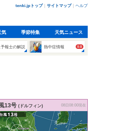
tenki.jpトップ
｜
サイトマップ
｜
ヘルプ
天気
季節特集
天気ニュース
象予報士の解説
熱中症情報
注目
風13号
(ドルフィン)
08日08:00現在