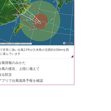
で非常に強い台風13号が久米島の北西約100kmを西
に進んでいます
台風情報のみかた
台風の接近、上陸に備えて
知る防災
アプリで台風進路予報を確認