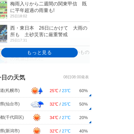
梅雨入りから二週間の関東甲信 既
に平年超過の雨量も!
25日18:02
西・東日本 26日にかけて 大雨の
所も 土砂災害に厳重警戒
25日17:31
北海道の1か月 日差しは少ないもの
の気温は高めに
25日16:40
全国的に暑すぎる7月 梅雨明け
今日の天気
08日08:00発表
は? 1か月予報
25日16:06
道(札幌市)
25℃
/
23℃
60%
北陸 梅雨本番 あす26日(金)は激
県(仙台市)
32℃
/
25℃
50%
しい雨も
25日14:17
都(千代田区)
34℃
/
27℃
20%
週間 7月に向け梅雨前線活発化 大
県(新潟市)
32℃
/
27℃
40%
雨地点が続出か!?