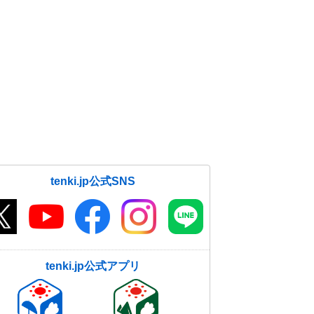
25日 梅雨前線の活動が活発に 猛
烈な雨も
25日07:45
長崎県で再び記録的短時間大雨情報
25日06:36
長崎県で50年に一度の記録的な大雨
25日05:13
tenki.jp公式SNS
長崎県で約110ミリ 記録的短時間
大雨情報
25日05:03
千葉県で震度5弱の地震 津波の心配
なし
tenki.jp公式アプリ
25日04:53