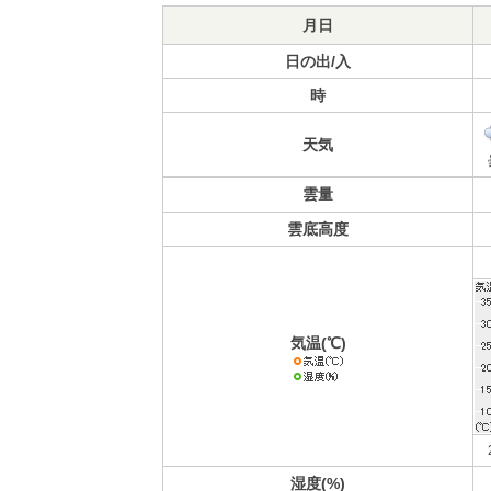
月日
日の出/入
時
天気
雲量
雲底高度
気温(℃)
湿度(%)