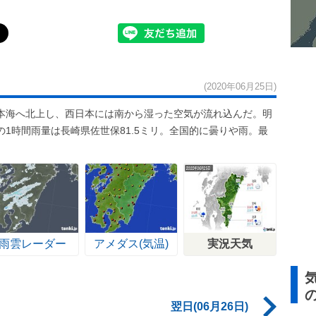
(2020年06月25日)
本海へ北上し、西日本には南から湿った空気が流れ込んだ。明
1時間雨量は長崎県佐世保81.5ミリ。全国的に曇りや雨。最
雨雲レーダー
アメダス(気温)
実況天気
翌日(06月26日)