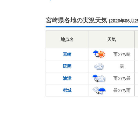
宮崎県各地の実況天気
(2020年06月2
地点名
天気
宮崎
雨のち晴
延岡
曇
油津
雨のち曇
都城
曇のち雨