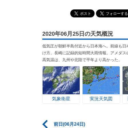
2020年06月25日の天気概況
低気圧が朝鮮半島付近から日本海へ。前線も日
け方、長崎に記録的短時間大雨情報。アメダスの
高気温は、九州や北陸で平年より高かった。
気象衛星
実況天気図
前日(06月24日)