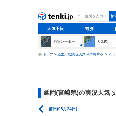
tenki.jp
検
天気予報
観測
雨雲レーダー
天気図
トップ
過去天気(実況天気)2020年06月
25日
延岡(宮崎県)の実況天気
(
前日(06月24日)