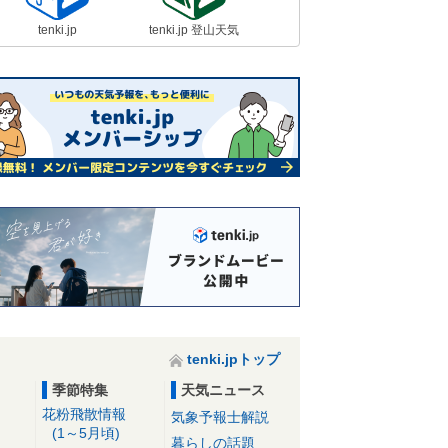
tenki.jp
tenki.jp 登山天気
tenki.jpトップ
季節特集
天気ニュース
花粉飛散情報
気象予報士解説
(1～5月頃)
暮らしの話題