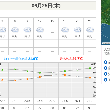
06月25日(
木
)
---
---
3
6
9
12
15
18
21
24
---
曇り
曇り
曇り
曇り
曇り
曇り
曇り
---
---
---
---
---
---
---
---
大型
---
---
---
---
---
---
---
---
北西
21.9℃
29.7℃
朝までの最低気温
最高気温
22.2
22.1
23.5
25.4
27.0
27.5
26.1
24.7
90
93
87
79
80
86
92
98