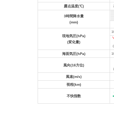
露点温度(℃)
3時間降水量
(mm)
1
現地気圧(hPa)
(変化量)
(
海面気圧(hPa)
1
風向(16方位)
風速(m/s)
視程(km)
不快指数