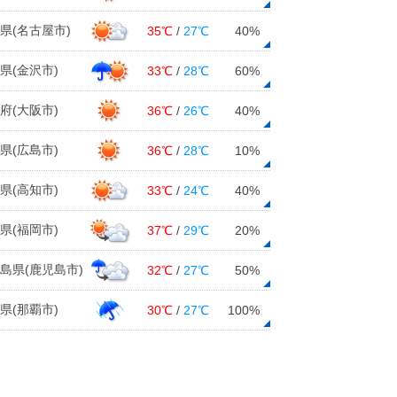
25日12:55
県(名古屋市)
35℃
/
27℃
40%
日本海側を中心に蒸し暑い 午前中
から 気温30度以上の所も
県(金沢市)
33℃
/
28℃
60%
25日12:07
府(大阪市)
36℃
/
26℃
40%
長崎・佐賀で大雨 あすにかけて線
状降水帯の発生に警戒
県(広島市)
36℃
/
28℃
10%
25日11:52
中国地方 あすの午前中にかけて断
県(高知市)
33℃
/
24℃
40%
続的に激しい雨、西部を中心に大雨
に注意
県(福岡市)
37℃
/
29℃
20%
25日11:26
島県(鹿児島市)
32℃
/
27℃
50%
ここ1週間の地震回数 震度3以上
は 3回発生
県(那覇市)
30℃
/
27℃
100%
25日10:57
お帰り時間の傘予報 日本海側 激
しい雨の所も
25日10:06