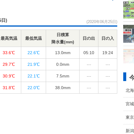
5日)
(2020年06月25日)
日積算
最高気温
最低気温
日の出
日の入
降水量(mm)
33.6℃
22.6℃
13.0
mm
05:10
19:24
29.7℃
21.9℃
0.0
mm
---
---
30.9℃
22.1℃
7.5
mm
---
---
31.8℃
22.0℃
38.0
mm
---
---
北海
宮城
東京
新潟