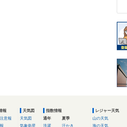
情報
天気図
指数情報
レジャー天気
注意報
天気図
通年
夏季
山の天気
報
気象衛星
洗濯
汗かき
海の天気