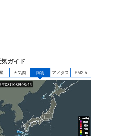
天気ガイド
星
天気図
雨雲
アメダス
PM2.5