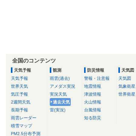
全国のコンテンツ
天気予報
観測
防災情報
天気図
天気予報
雨雲(過去)
警報・注意報
天気図
世界天気
アメダス実況
地震情報
気象衛星
気圧予報
実況天気
津波情報
世界衛星
2週間天気
過去天気
火山情報
長期予報
雷(実況)
台風情報
雨雲レーダー
知る防災
積雪マップ
PM2.5分布予測