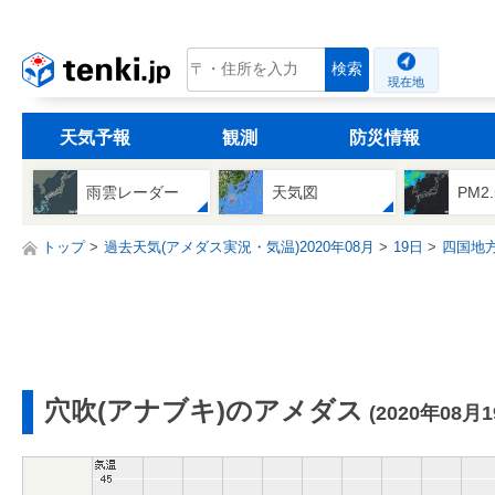
tenki.jp
検索
現在地
天気予報
観測
防災情報
雨雲レーダー
天気図
PM2
トップ
過去天気(アメダス実況・気温)2020年08月
19日
四国地
穴吹(アナブキ)のアメダス
(2020年08月1