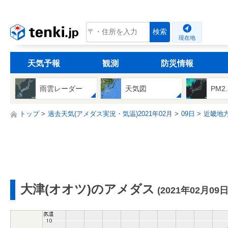
tenki.jp
検索
現在地
天気予報
観測
防災情報
雨雲レーダー
天気図
PM2
トップ
過去天気(アメダス実況・気温)2021年02月
09日
近畿地
大津(オオツ)のアメダス
(2021年02月09日