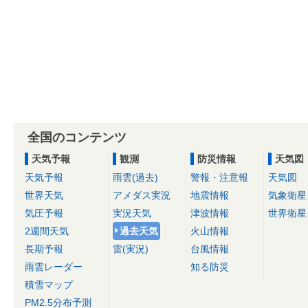
全国のコンテンツ
天気予報
観測
防災情報
天気図
天気予報
雨雲(過去)
警報・注意報
天気図
世界天気
アメダス実況
地震情報
気象衛星
気圧予報
実況天気
津波情報
世界衛星
2週間天気
過去天気
火山情報
長期予報
雷(実況)
台風情報
雨雲レーダー
知る防災
積雪マップ
PM2.5分布予測