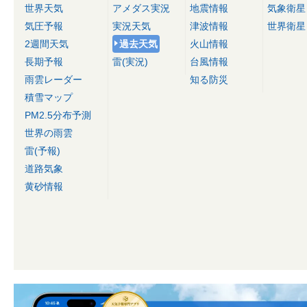
世界天気
アメダス実況
地震情報
気象衛星
気圧予報
実況天気
津波情報
世界衛星
2週間天気
過去天気
火山情報
長期予報
雷(実況)
台風情報
雨雲レーダー
知る防災
積雪マップ
PM2.5分布予測
世界の雨雲
雷(予報)
道路気象
黄砂情報