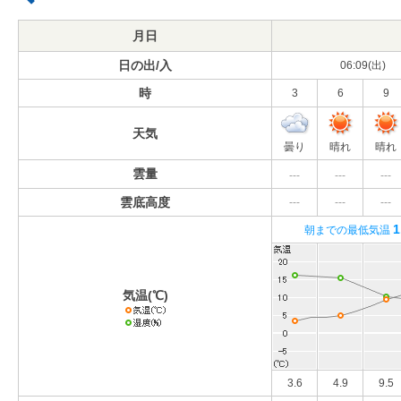
月日
日の出/入
06:09(出)
時
3
6
9
天気
曇り
晴れ
晴れ
雲量
---
---
---
雲底高度
---
---
---
1
朝までの最低気温
気温(℃)
3.6
4.9
9.5