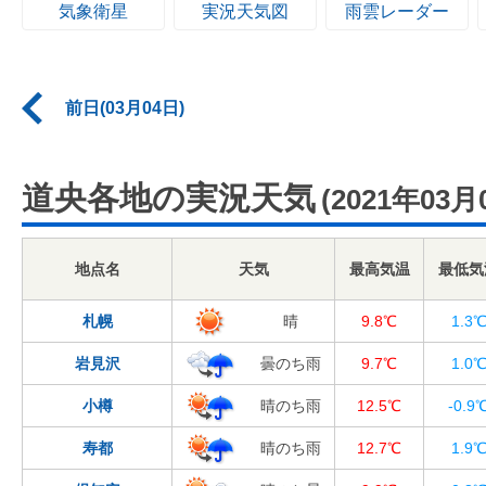
気象衛星
実況天気図
雨雲レーダー
前日(03月04日)
道央各地の実況天気
(2021年03月
地点名
天気
最高気温
最低気
札幌
晴
9.8℃
1.3
岩見沢
曇のち雨
9.7℃
1.0
小樽
晴のち雨
12.5℃
-0.9
寿都
晴のち雨
12.7℃
1.9