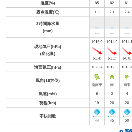
湿度(%)
85
82
61
露点温度(℃)
1.3
2.1
2.4
3時間降水量
(mm)
---
---
---
1016.0
1014.9
1014.
現地気圧(hPa)
(変化量)
(-1.4)
(-1.1)
(-0.8)
海面気圧(hPa)
1020.4
1019.3
1018.
風向(16方位)
南南東
南
南東
風速(m/s)
6
3
4
視程(km)
19
20
20
不快指数
44
45
50
寿都