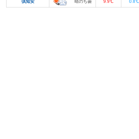
倶知安
晴のち曇
9.9℃
0.8