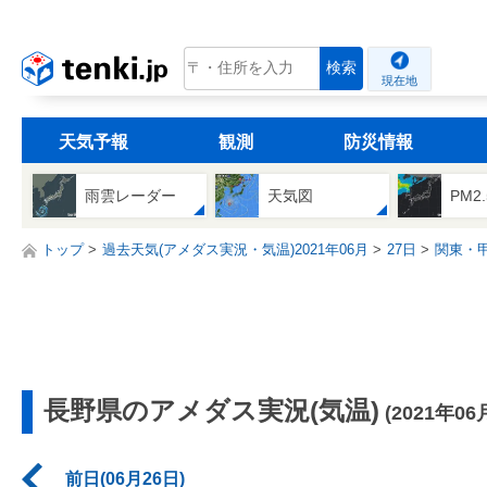
tenki.jp
検索
現在地
天気予報
観測
防災情報
雨雲レーダー
天気図
PM2
トップ
過去天気(アメダス実況・気温)2021年06月
27日
関東・
長野県のアメダス実況(気温)
(2021年06
前日(06月26日)