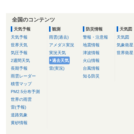
全国のコンテンツ
天気予報
観測
防災情報
天気図
天気予報
雨雲(過去)
警報・注意報
天気図
世界天気
アメダス実況
地震情報
気象衛星
気圧予報
実況天気
津波情報
世界衛星
2週間天気
過去天気
火山情報
長期予報
雷(実況)
台風情報
雨雲レーダー
知る防災
積雪マップ
PM2.5分布予測
世界の雨雲
雷(予報)
道路気象
黄砂情報