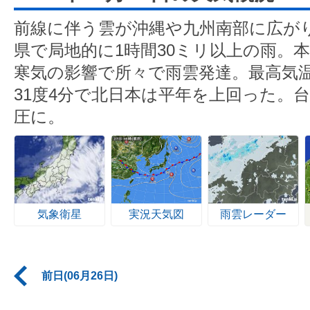
前線に伴う雲が沖縄や九州南部に広が
県で局地的に1時間30ミリ以上の雨。
寒気の影響で所々で雨雲発達。最高気温
31度4分で北日本は平年を上回った。台
圧に。
気象衛星
実況天気図
雨雲レーダー
前日(06月26日)