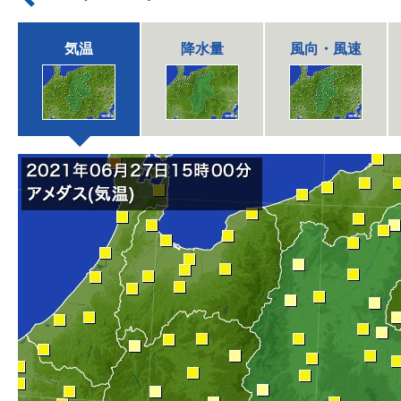
気温
降水量
風向・風速