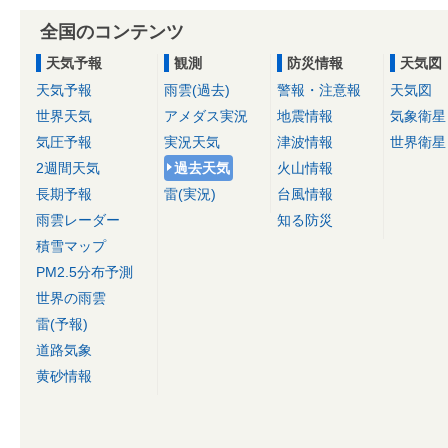
全国のコンテンツ
天気予報
観測
防災情報
天気図
天気予報
雨雲(過去)
警報・注意報
天気図
世界天気
アメダス実況
地震情報
気象衛星
気圧予報
実況天気
津波情報
世界衛星
2週間天気
過去天気
火山情報
長期予報
雷(実況)
台風情報
雨雲レーダー
知る防災
積雪マップ
PM2.5分布予測
世界の雨雲
雷(予報)
道路気象
黄砂情報