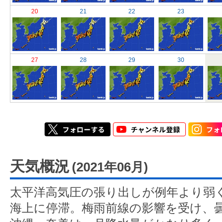
20
21
22
23
27
28
29
30
天気概況
(2021年06月)
太平洋高気圧の張り出しが例年より弱
海上に停滞。梅雨前線の影響を受け、