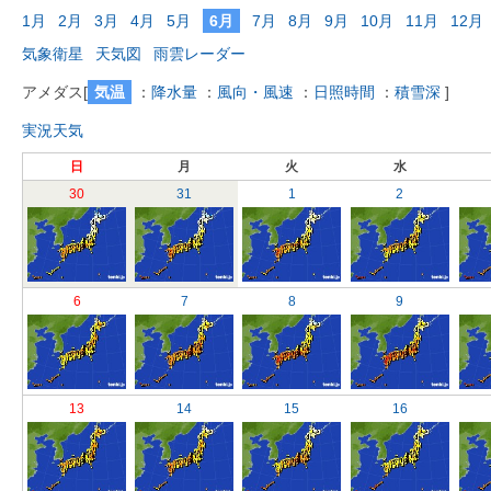
1月
2月
3月
4月
5月
6月
7月
8月
9月
10月
11月
12月
気象衛星
天気図
雨雲レーダー
アメダス
[
気温
：
降水量
：
風向・風速
：
日照時間
：
積雪深
]
実況天気
日
月
火
水
30
31
1
2
6
7
8
9
13
14
15
16