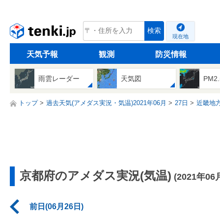
tenki.jp
検索
現在地
天気予報
観測
防災情報
雨雲レーダー
天気図
PM2
トップ
過去天気(アメダス実況・気温)2021年06月
27日
近畿地
京都府のアメダス実況(気温)
(2021年06
前日(06月26日)