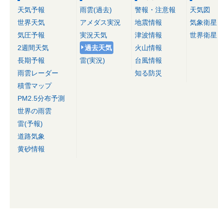
天気予報
雨雲(過去)
警報・注意報
天気図
世界天気
アメダス実況
地震情報
気象衛星
気圧予報
実況天気
津波情報
世界衛星
2週間天気
過去天気
火山情報
長期予報
雷(実況)
台風情報
雨雲レーダー
知る防災
積雪マップ
PM2.5分布予測
世界の雨雲
雷(予報)
道路気象
黄砂情報