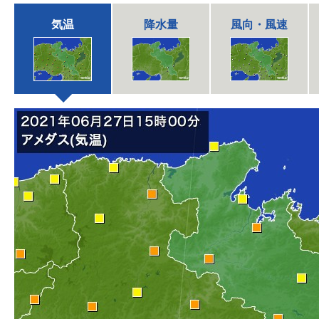
気温
降水量
風向・風速