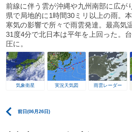
前線に伴う雲が沖縄や九州南部に広が
県で局地的に1時間30ミリ以上の雨。
寒気の影響で所々で雨雲発達。最高気温
31度4分で北日本は平年を上回った。台
圧に。
気象衛星
実況天気図
雨雲レーダー
前日(06月26日)