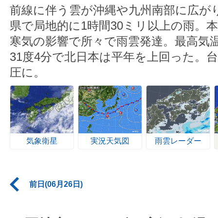
前線に伴う雲が沖縄や九州南部に広が
県で局地的に1時間30ミリ以上の雨。
寒気の影響で所々で雨雲発達。最高気温
31度4分で北日本は平年を上回った。台
圧に。
気象衛星
実況天気図
雨雲レーダー
前日(06月26日)