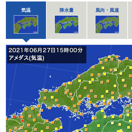
気温
降水量
風向・風速