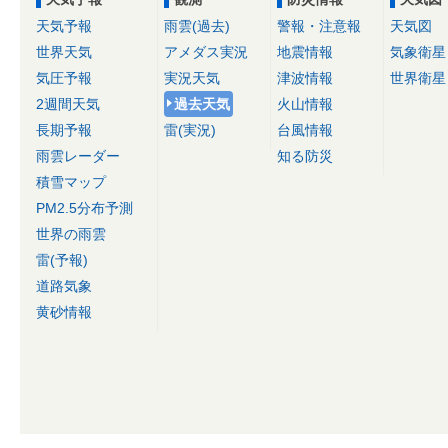
天気予報
雨雲(過去)
警報・注意報
天気図
世界天気
アメダス実況
地震情報
気象衛星
気圧予報
実況天気
津波情報
世界衛星
2週間天気
過去天気
火山情報
長期予報
雷(実況)
台風情報
雨雲レーダー
知る防災
積雪マップ
PM2.5分布予測
世界の雨雲
雷(予報)
道路気象
黄砂情報