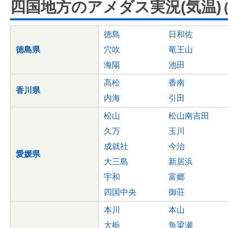
四国地方のアメダス実況(気温)
徳島
日和佐
徳島県
穴吹
竜王山
海陽
池田
高松
香南
香川県
内海
引田
松山
松山南吉田
久万
玉川
成就社
今治
愛媛県
大三島
新居浜
宇和
富郷
四国中央
御荘
本川
本山
大栃
魚梁瀬