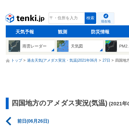
tenki.jp
検索
現在地
天気予報
観測
防災情報
雨雲レーダー
天気図
PM2
トップ
過去天気(アメダス実況・気温)2021年06月
27日
四国地
四国地方のアメダス実況(気温)
(2021年
前日(06月26日)