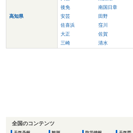
後免
南国日章
高知県
安芸
田野
佐喜浜
窪川
大正
佐賀
三崎
清水
全国のコンテンツ
天気予報
観測
防災情報
天気図