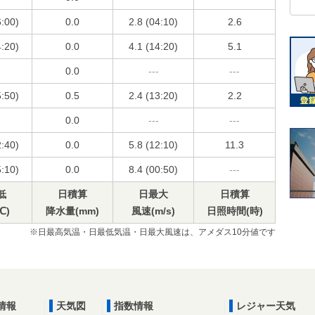
6:00)
0.0
2.8 (04:10)
2.6
4:20)
0.0
4.1 (14:20)
5.1
0.0
---
---
5:50)
0.5
2.4 (13:20)
2.2
0.0
---
---
2:40)
0.0
5.8 (12:10)
11.3
5:10)
0.0
8.4 (00:50)
---
低
日積算
日最大
日積算
℃)
降水量(mm)
風速(m/s)
日照時間(時)
※日最高気温・日最低気温・日最大風速は、アメダス10分値です
情報
天気図
指数情報
レジャー天気