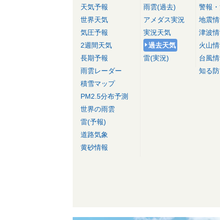
天気予報
雨雲(過去)
警報・
世界天気
アメダス実況
地震情
気圧予報
実況天気
津波情
2週間天気
過去天気
火山情
長期予報
雷(実況)
台風情
雨雲レーダー
知る防
積雪マップ
PM2.5分布予測
世界の雨雲
雷(予報)
道路気象
黄砂情報