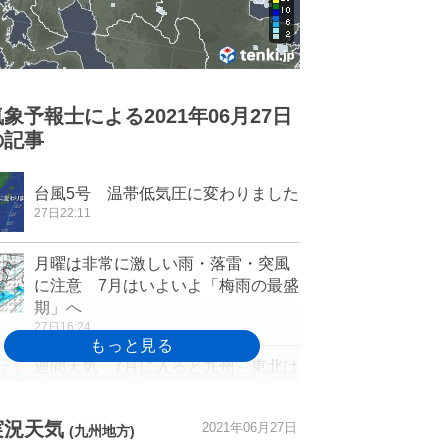
気象予報士による2021年06月27日
の記事
台風5号 温帯低気圧に変わりました
27日22:11
月曜は非常に激しい雨・落雷・突風
に注意 7月はいよいよ「梅雨の最盛
期」へ
27日16:24
週間天気 7月に入ると九州～東北は
「本格的な梅雨シーズン」 大雨へ
の備えを
実況天気
2021年06月27日
27日15:50
(九州地方)