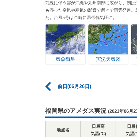
前線に伴う雲が沖縄や九州南部に広がり、朝は
も湿った空気や寒気の影響で所々で雨雲発達。最
た。台風5号は21時に温帯低気圧に。
気象衛星
実況天気図
前日(06月26日)
福岡県のアメダス実況
(2021年06月2
日最高
日最
地点名
気温(℃)
気温(