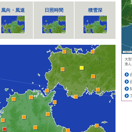
風向・風速
日照時間
積雪深
大型
進ん