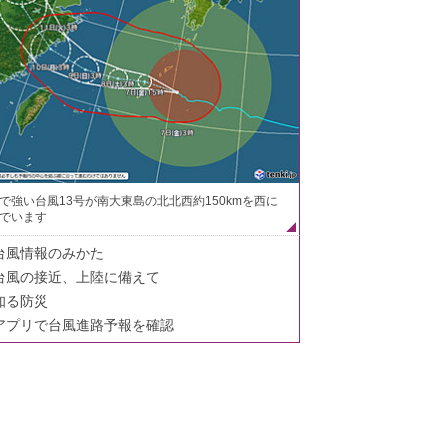
で強い台風13号が南大東島の北北西約150kmを西に
でいます
台風情報のみかた
台風の接近、上陸に備えて
知る防災
アプリで台風進路予報を確認