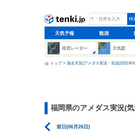
tenki.jp
検
天気予報
観測
雨雲レーダー
天気図
トップ
過去天気(アメダス実況・気温)2021年0
福岡県のアメダス実況(気
前日(06月26日)