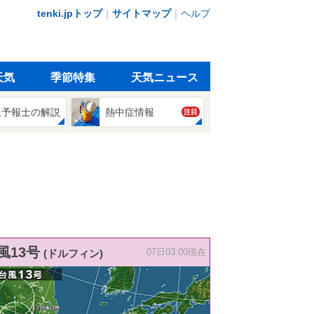
tenki.jpトップ
｜
サイトマップ
｜
ヘルプ
天気
季節特集
天気ニュース
象予報士の解説
熱中症情報
注目
風13号
(ドルフィン)
07日03:00現在