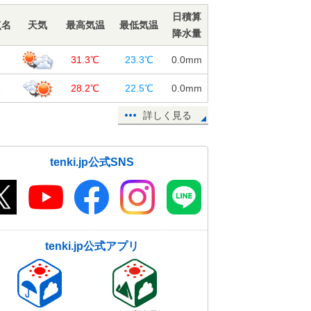
27日(日) 関東の天気 午後は広く
日積算
点名
天気
最高気温
最低気温
雨 大きめの傘を 暑さ和らぐ
降水量
27日08:34
岡
31.3℃
23.3℃
0.0
mm
東北～九州は梅雨本番「滝のような
雨」も 遅れている沖縄の梅雨明け
塚
28.2℃
22.5℃
0.0
mm
は? 2週間天気
詳しく見る
27日07:29
27日日曜の天気 台風が離れても雨
雲や雷雲が発達 北海道で真夏日
tenki.jp公式SNS
東京は5月並み
27日06:27
台風5号が北上中 小笠原諸島は高波
に注意 本州などへの影響は?
27日05:44
tenki.jp公式アプリ