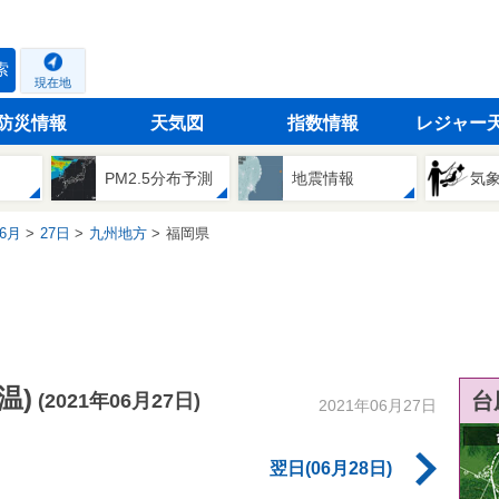
索
現在地
防災情報
天気図
指数情報
レジャー
PM2.5分布予測
地震情報
気
6月
27日
九州地方
福岡県
温)
台
(2021年06月27日)
2021年06月27日
翌日(06月28日)