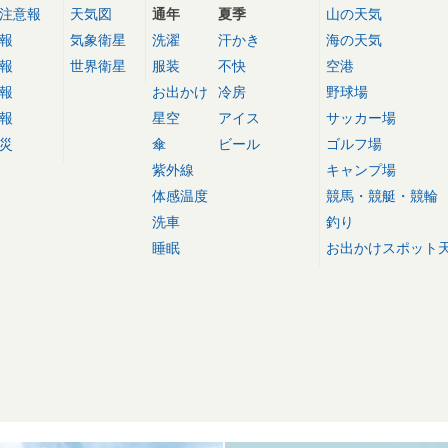
注意報
天気図
通年
夏季
山の天気
報
気象衛星
洗濯
汗かき
海の天気
報
世界衛星
服装
不快
空港
報
お出かけ
冷房
野球場
報
星空
アイス
サッカー場
災
傘
ビール
ゴルフ場
紫外線
キャンプ場
体感温度
競馬・競艇・競輪
洗車
釣り
睡眠
お出かけスポット