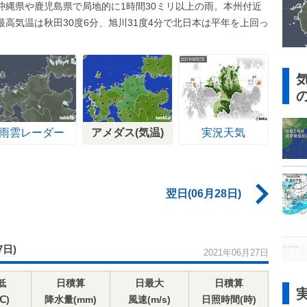
沖縄県や鹿児島県で局地的に1時間30ミリ以上の雨。本州付近
高気温は秋田30度6分、旭川31度4分で北日本は平年を上回っ
雨雲レーダー
アメダス(気温)
実況天気
翌日(06月28日)
7日)
2021年06月27日
低
日積算
日最大
日積算
℃)
降水量(mm)
風速(m/s)
日照時間(時)