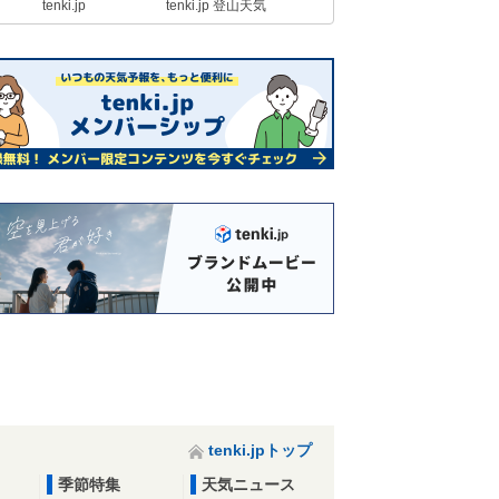
tenki.jp
tenki.jp 登山天気
tenki.jpトップ
季節特集
天気ニュース