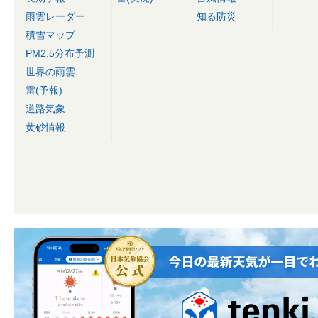
雨雲レーダー
知る防災
積雪マップ
PM2.5分布予測
世界の雨雲
雷(予報)
道路気象
黄砂情報