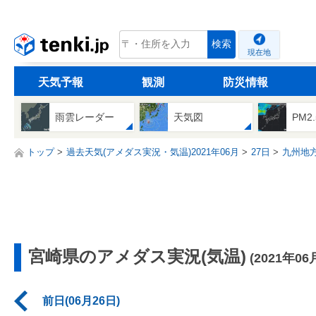
tenki.jp
検索
現在地
天気予報
観測
防災情報
雨雲レーダー
天気図
PM2
トップ
過去天気(アメダス実況・気温)2021年06月
27日
九州地
宮崎県のアメダス実況(気温)
(2021年06
前日(06月26日)