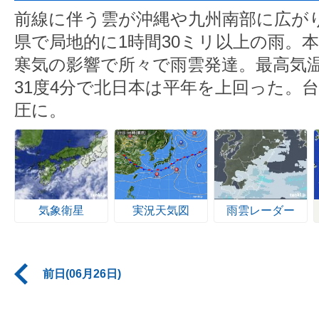
前線に伴う雲が沖縄や九州南部に広が
県で局地的に1時間30ミリ以上の雨。
寒気の影響で所々で雨雲発達。最高気温
31度4分で北日本は平年を上回った。台
圧に。
気象衛星
実況天気図
雨雲レーダー
前日(06月26日)