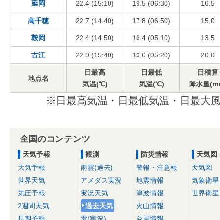
延岡
22.4 (15:10)
19.5 (06:30)
16.5
高千穂
22.7 (14:40)
17.8 (06:50)
15.0
鞍岡
22.4 (14:50)
16.4 (05:10)
13.5
古江
22.9 (15:40)
19.6 (05:20)
20.0
日最高
日最低
日積算
地点名
気温(℃)
気温(℃)
降水量(m
※日最高気温・日最低気温・日最大風
全国のコンテンツ
天気予報
観測
防災情報
天気図
天気予報
雨雲(過去)
警報・注意報
天気図
世界天気
アメダス実況
地震情報
気象衛星
気圧予報
実況天気
津波情報
世界衛星
2週間天気
過去天気
火山情報
長期予報
雷(実況)
台風情報