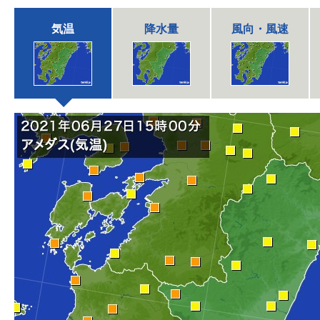
気温
降水量
風向・風速