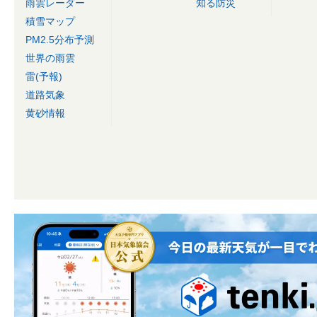
雨雲レーダー
知る防災
積雪マップ
PM2.5分布予測
世界の雨雲
雷(予報)
道路気象
黄砂情報