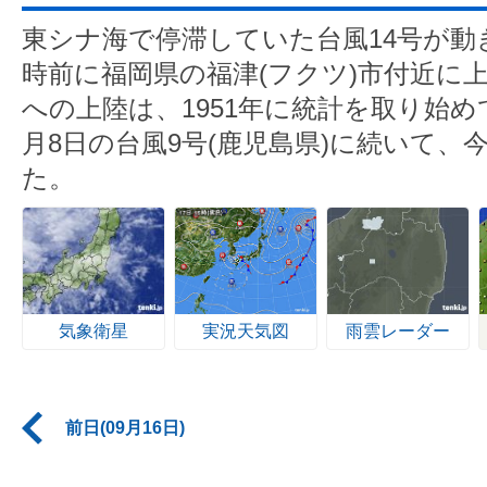
東シナ海で停滞していた台風14号が動
時前に福岡県の福津(フクツ)市付近に
への上陸は、1951年に統計を取り始
月8日の台風9号(鹿児島県)に続いて、
た。
気象衛星
実況天気図
雨雲レーダー
前日(09月16日)