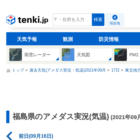
tenki.jp
検索
現在地
天気予報
観測
防災情報
雨雲レーダー
天気図
PM2
トップ
過去天気(アメダス実況・気温)2021年09月
17日
東北地
福島県のアメダス実況(気温)
(2021年09
前日(09月16日)