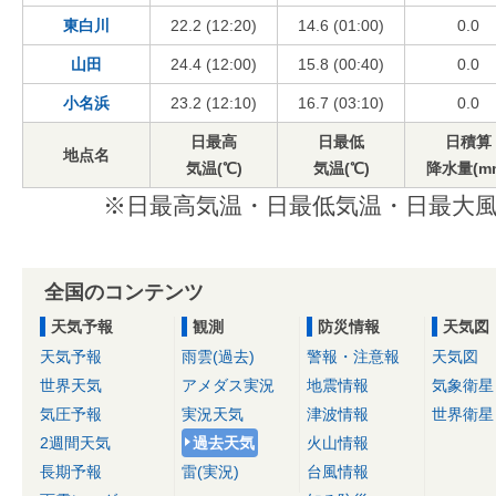
東白川
22.2 (12:20)
14.6 (01:00)
0.0
山田
24.4 (12:00)
15.8 (00:40)
0.0
小名浜
23.2 (12:10)
16.7 (03:10)
0.0
日最高
日最低
日積算
地点名
気温(℃)
気温(℃)
降水量(m
※日最高気温・日最低気温・日最大風
全国のコンテンツ
天気予報
観測
防災情報
天気図
天気予報
雨雲(過去)
警報・注意報
天気図
世界天気
アメダス実況
地震情報
気象衛星
気圧予報
実況天気
津波情報
世界衛星
2週間天気
過去天気
火山情報
長期予報
雷(実況)
台風情報