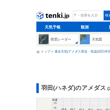
tenki.jp
検
天気予報
観測
雨雲レーダー
天気図
トップ
過去天気(アメダス実況・気温)2021年0
羽田(ハネダ)のアメダス