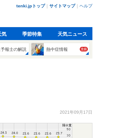
tenki.jpトップ
｜
サイトマップ
｜
ヘルプ
天気
季節特集
天気ニュース
象予報士の解説
熱中症情報
注目
2021年09月17日