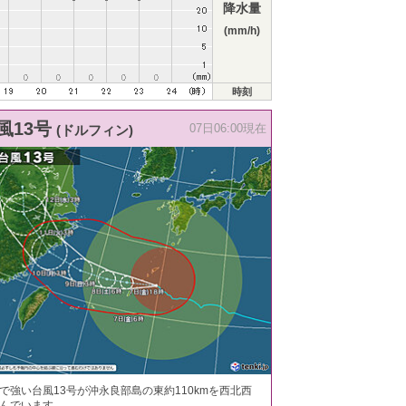
降水量
(mm/h)
時刻
風13号
(ドルフィン)
07日06:00現在
で強い台風13号が沖永良部島の東約110kmを西北西
んでいます