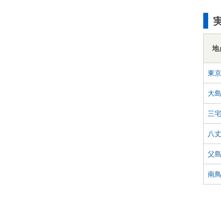
地
東
大
三
八
父
南