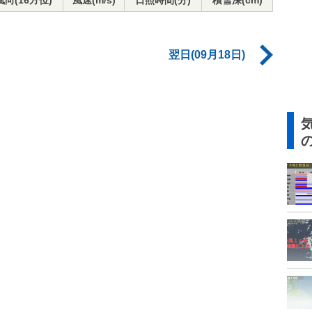
風向(16方位)
風速(m/s)
日照時間(分)
積雪深(cm)
翌日(09月18日)