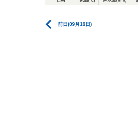
日時
気温(℃)
降水量(mm)
前日(09月16日)