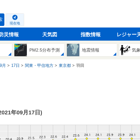
索
現在地
防災情報
天気図
指数情報
レジャー
PM2.5分布予測
地震情報
気
9月
17日
関東・甲信地方
東京都
羽田
(2021年09月17日)