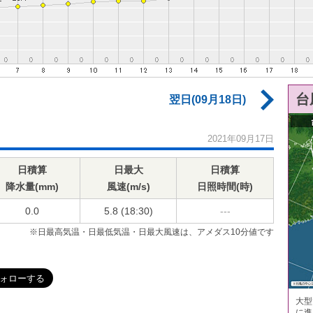
台
翌日(09月18日)
2021年09月17日
日積算
日最大
日積算
降水量(mm)
風速(m/s)
日照時間(時)
0.0
5.8 (18:30)
---
※日最高気温・日最低気温・日最大風速は、アメダス10分値です
大型
に進