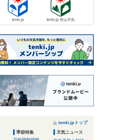
おそれ 明け方から雨・風強い 交
通への影響は
17日11:34
tenki.jp
tenki.jp 登山天気
中国地方 台風14号の接近で17日夕
方から急速に雨と風が強まる 夜は
大荒れの天気
17日11:15
四国地方 今夜遅くに台風上陸のお
それ 大荒れの天気に 警戒を
17日10:58
台風上陸前から大雨 四国で6時間降
水量が300ミリ超も 九州は風が強
まり暴風警報
17日09:01
17日 お帰り時間の傘予報 九州か
tenki.jpトップ
ら東海にかけて雨脚強まる 滝のよ
うな降り方も
季節特集
天気ニュース
17日07:14
花粉飛散情報