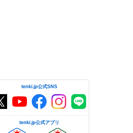
北側に低気圧発生 東北も大雨に
17日13:15
関西 台風接近で今夜(17日夜)から
荒れた天気に
17日13:00
月が土星・木星に接近 今夜17日も
観測のチャンス 見られる所は?
17日12:43
2週間天気 台風14号 18日には西
日本から東日本へ その先天気が短
い周期で変化
17日12:06
tenki.jp公式SNS
九州 台風14号 17日昼過ぎ以降、
上陸のおそれ 暴風・大雨・高波に
警戒
17日11:48
tenki.jp公式アプリ
台風14号 18日土曜は関東へ接近の