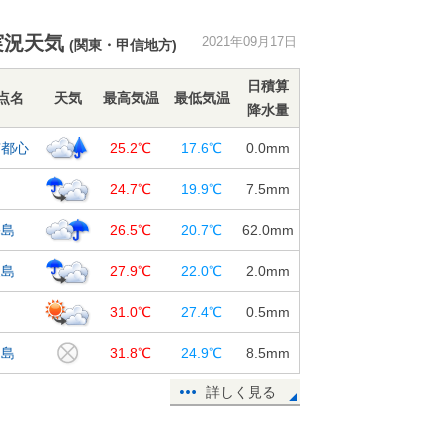
本も荒れた天気
17日18:17
実況天気
2021年09月17日
(関東・甲信地方)
台風14号 あす18日 東海地方にか
なり接近 大雨や暴風・高波に警戒
日積算
点名
天気
最高気温
最低気温
を
降水量
17日18:01
京都心
25.2℃
17.6℃
0.0
mm
台風14号 西日本から東日本を東
進 波の高い時期 「高潮」に厳重
島
24.7℃
19.9℃
7.5
mm
警戒
17日17:35
宅島
26.5℃
20.7℃
62.0
mm
台風14号 関東 あす18日 接近前
丈島
27.9℃
22.0℃
2.0
mm
から大雨に
17日17:20
島
31.0℃
27.4℃
0.5
mm
台風14号 九州北部に上陸へ 周辺
鳥島
31.8℃
24.9℃
8.5
mm
では「非常に強い」風を観測
17日16:13
詳しく見る
進路予想図にだまされないで 台風