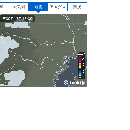
星
天気図
雨雲
アメダス
実況