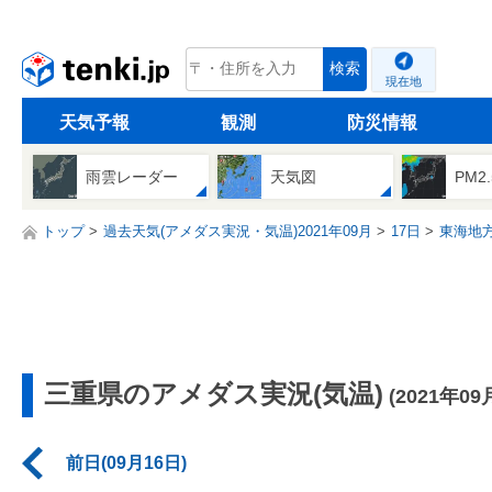
tenki.jp
検索
現在地
天気予報
観測
防災情報
雨雲レーダー
天気図
PM2
トップ
過去天気(アメダス実況・気温)2021年09月
17日
東海地
三重県のアメダス実況(気温)
(2021年09
前日(09月16日)