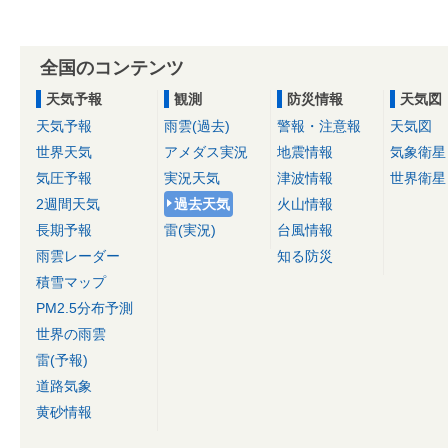
全国のコンテンツ
天気予報
観測
防災情報
天気図
天気予報
雨雲(過去)
警報・注意報
天気図
世界天気
アメダス実況
地震情報
気象衛星
気圧予報
実況天気
津波情報
世界衛星
2週間天気
過去天気
火山情報
長期予報
雷(実況)
台風情報
雨雲レーダー
知る防災
積雪マップ
PM2.5分布予測
世界の雨雲
雷(予報)
道路気象
黄砂情報