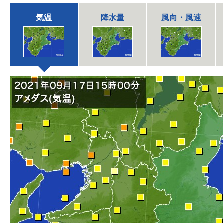
気温
降水量
風向・風速