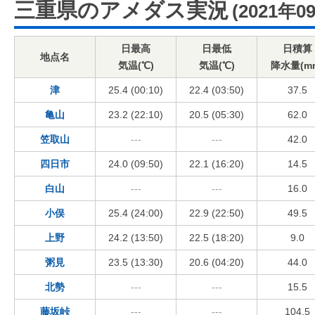
三重県のアメダス実況
(2021年0
日最高
日最低
日積算
地点名
気温(℃)
気温(℃)
降水量(m
津
25.4 (00:10)
22.4 (03:50)
37.5
亀山
23.2 (22:10)
20.5 (05:30)
62.0
笠取山
---
---
42.0
四日市
24.0 (09:50)
22.1 (16:20)
14.5
白山
---
---
16.0
小俣
25.4 (24:00)
22.9 (22:50)
49.5
上野
24.2 (13:50)
22.5 (18:20)
9.0
粥見
23.5 (13:30)
20.6 (04:20)
44.0
北勢
---
---
15.5
藤坂峠
---
---
104.5