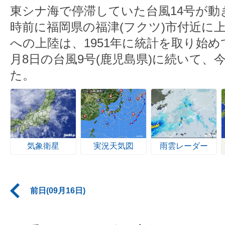
東シナ海で停滞していた台風14号が動
時前に福岡県の福津(フクツ)市付近に
への上陸は、1951年に統計を取り始
月8日の台風9号(鹿児島県)に続いて、
た。
気象衛星
実況天気図
雨雲レーダー
前日(09月16日)