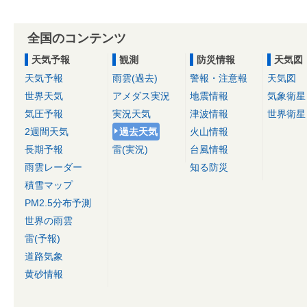
全国のコンテンツ
天気予報
観測
防災情報
天気図
天気予報
雨雲(過去)
警報・注意報
天気図
世界天気
アメダス実況
地震情報
気象衛星
気圧予報
実況天気
津波情報
世界衛星
2週間天気
過去天気
火山情報
長期予報
雷(実況)
台風情報
雨雲レーダー
知る防災
積雪マップ
PM2.5分布予測
世界の雨雲
雷(予報)
道路気象
黄砂情報