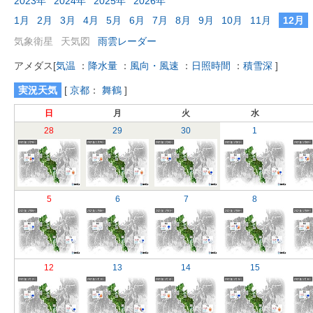
2023年
2024年
2025年
2026年
1月
2月
3月
4月
5月
6月
7月
8月
9月
10月
11月
12月
気象衛星
天気図
雨雲レーダー
アメダス
[
気温
：
降水量
：
風向・風速
：
日照時間
：
積雪深
]
実況天気
[
京都
：
舞鶴
]
日
月
火
水
28
29
30
1
5
6
7
8
12
13
14
15