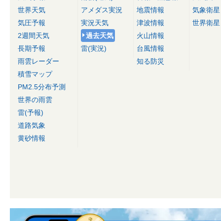
世界天気
アメダス実況
地震情報
気象衛星
気圧予報
実況天気
津波情報
世界衛星
2週間天気
過去天気
火山情報
長期予報
雷(実況)
台風情報
雨雲レーダー
知る防災
積雪マップ
PM2.5分布予測
世界の雨雲
雷(予報)
道路気象
黄砂情報