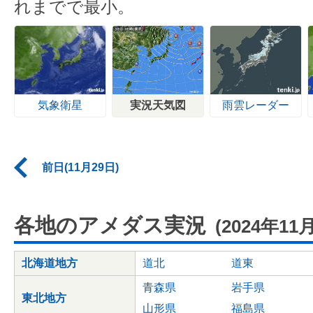
れまでで最小。
気象衛星
実況天気図
雨雲レーダー
前日(11月29日)
各地のアメダス実況
(2024年11
北海道地方
道北
道東
青森県
岩手県
東北地方
山形県
福島県