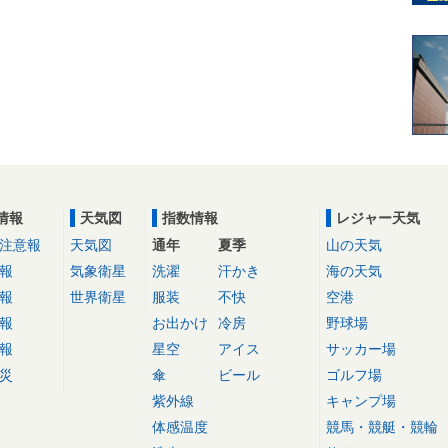
情報
天気図
指数情報
レジャー天気
注意報
天気図
通年
夏季
山の天気
報
気象衛星
洗濯
汗かき
海の天気
報
世界衛星
服装
不快
空港
報
お出かけ
冷房
野球場
報
星空
アイス
サッカー場
災
傘
ビール
ゴルフ場
紫外線
キャンプ場
体感温度
競馬・競艇・競輪