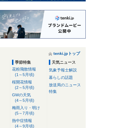
tenki.jpトップ
季節特集
天気ニュース
花粉飛散情報
気象予報士解説
(1～5月頃)
暮らしの話題
桜開花情報
放送局のニュース
(2～5月頃)
特集
GWの天気
(4～5月頃)
梅雨入り・明け
(5～7月頃)
熱中症情報
(4～9月頃)