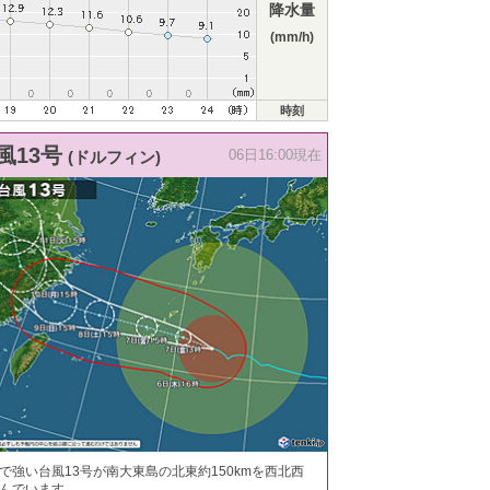
降水量
(mm/h)
時刻
風13号
(ドルフィン)
06日16:00現在
で強い台風13号が南大東島の北東約150kmを西北西
んでいます