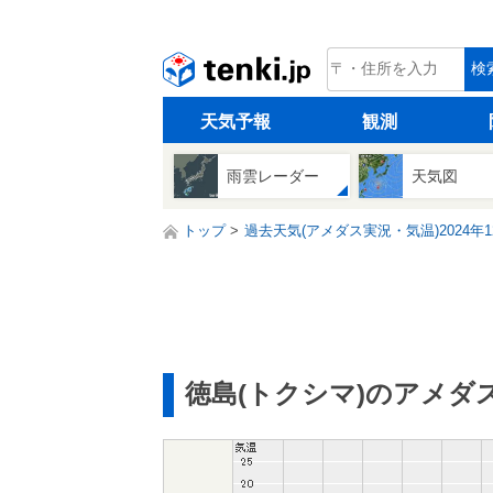
tenki.jp
検
天気予報
観測
雨雲レーダー
天気図
トップ
過去天気(アメダス実況・気温)2024年1
徳島(トクシマ)のアメダ