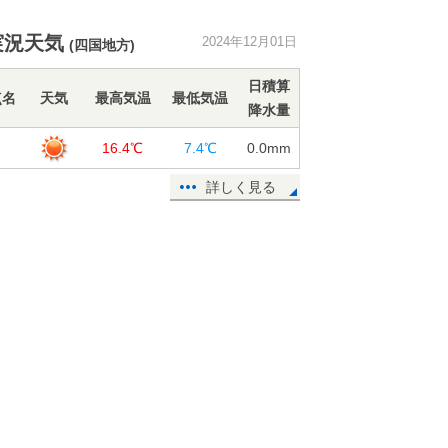
2日は北海道～九州で気圧低下 頭痛
やめまい注意 札幌や大阪で影響
実況天気
2024年12月01日
大 東京も要注意
(四国地方)
01日14:57
日積算
点名
天気
最高気温
最低気温
北陸地方 降り始めからの降水量
降水量
200ミリ超えも 今夜まで土砂災害
島
16.4℃
7.4℃
0.0
mm
に警戒
01日12:14
詳しく見る
太平洋側を中心に空気乾燥 この先1
週間も太平洋側は晴れて空気カラカ
ラ 火災に注意
01日11:32
今日12月1日 晴れのエリアが次第
に広がる 九州は急な雨や雷雨に要
注意
01日08:04
4日から冬らしい寒さ 7日頃は強い
寒気 北陸から北海道で雪の量が多