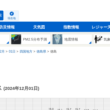
索
現在地
防災情報
天気図
指数情報
レジャー
PM2.5分布予測
地震情報
気
2月
01日
四国地方
徳島県
徳島
ス
(2024年12月01日)