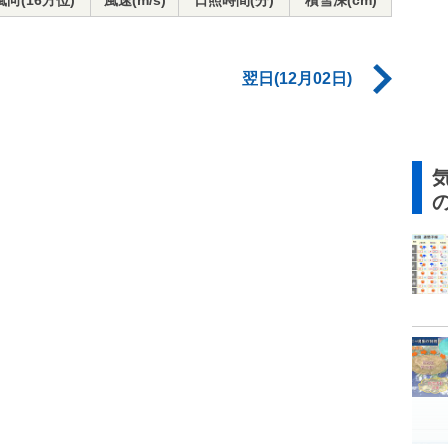
風向(16方位)
風速(m/s)
日照時間(分)
積雪深(cm)
翌日(12月02日)