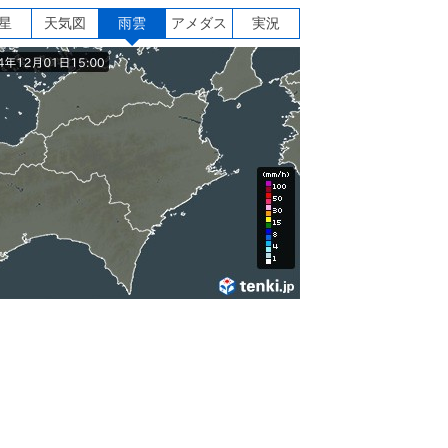
星
天気図
雨雲
アメダス
実況