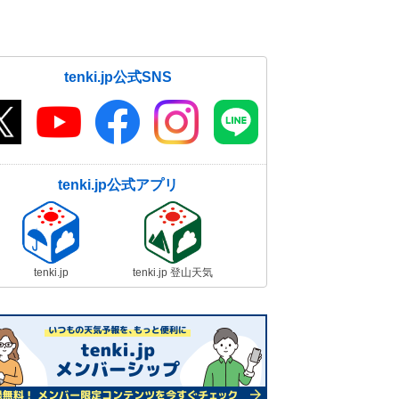
く 2週間天気
01日07:06
関東南部から九州 紅葉の見頃が続
tenki.jp公式SNS
く 12月1日も太平洋側中心に紅葉
狩り日和
01日06:00
tenki.jp公式アプリ
tenki.jp
tenki.jp 登山天気