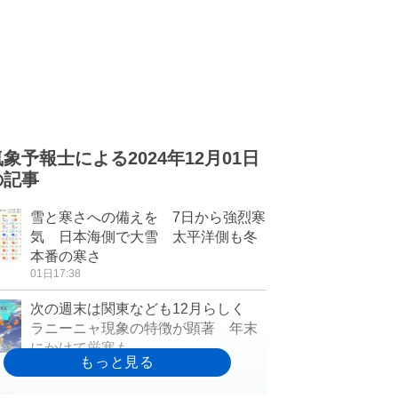
気象予報士による2024年12月01日
の記事
雪と寒さへの備えを 7日から強烈寒
気 日本海側で大雪 太平洋側も冬
本番の寒さ
01日17:38
次の週末は関東なども12月らしく
ラニーニャ現象の特徴が顕著 年末
にかけて厳寒も
01日16:09