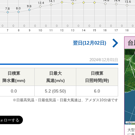
台
翌日(12月02日)
2024年12月01日
日積算
日最大
日積算
降水量(mm)
風速(m/s)
日照時間(時)
0.0
5.2 (05:50)
6.0
※日最高気温・日最低気温・日最大風速は、アメダス10分値です
大型
に進