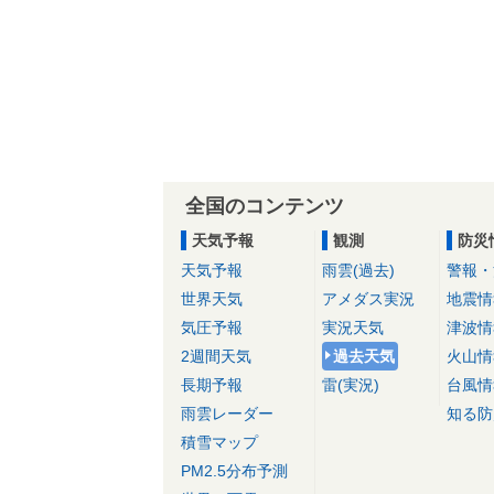
全国のコンテンツ
天気予報
観測
防災
天気予報
雨雲(過去)
警報・
世界天気
アメダス実況
地震情
気圧予報
実況天気
津波情
2週間天気
過去天気
火山情
長期予報
雷(実況)
台風情
雨雲レーダー
知る防
積雪マップ
PM2.5分布予測