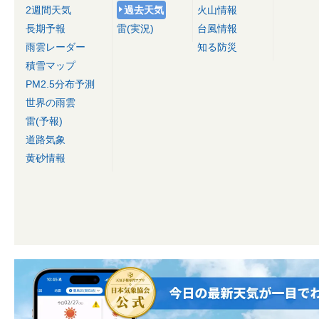
2週間天気
過去天気
火山情報
長期予報
雷(実況)
台風情報
雨雲レーダー
知る防災
積雪マップ
PM2.5分布予測
世界の雨雲
雷(予報)
道路気象
黄砂情報