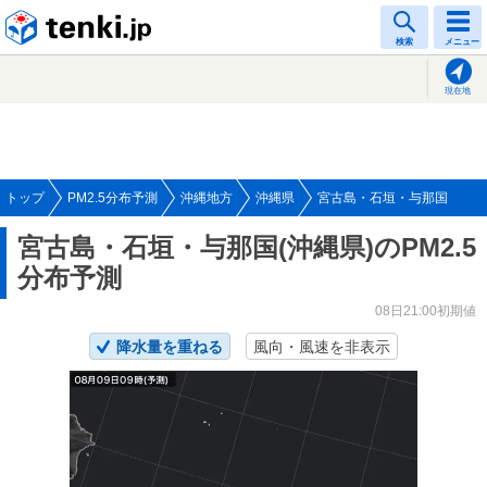
tenki.jp
検索
メニュー
現在地
トップ
PM2.5分布予測
沖縄地方
沖縄県
宮古島・石垣・与那国
宮古島・石垣・与那国(沖縄県)のPM2.5
分布予測
08日21:00初期値
降水量を重ねる
風向・風速を非表示