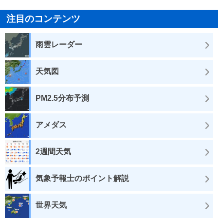
注目のコンテンツ
雨雲レーダー
天気図
PM2.5分布予測
アメダス
2週間天気
気象予報士のポイント解説
世界天気