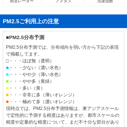
アメダス
洗濯指数
雨雲レーダー
PM2.5ご利用上の注意
■PM2.5分布予測
PM2.5分布予測では、分布傾向を弱い方から下記の表現
で掲載してます。
□・・・ほぼ無（透明）
■
・・・少ない（濃い水色）
■
・・・やや少（薄い水色）
■
・・・やや多（黄緑）
■
・・・多い（黄）
■
・・・非常に多（薄いオレンジ）
■
・・・極めて多（濃いオレンジ）
現時点では、PM2.5分布予測情報は、東アジアスケール
で定性的に予測する精度はありますが、都市スケールの
精度や定量的な精度について、まだ不十分な部分があり