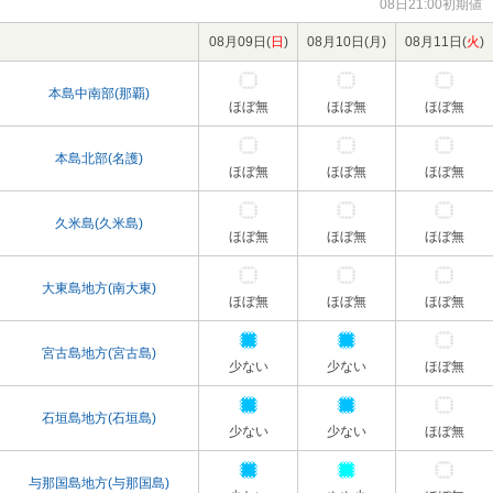
08日21:00初期値
08月09日(
日
)
08月10日(
月
)
08月11日(
火
)
本島中南部(那覇)
ほぼ無
ほぼ無
ほぼ無
本島北部(名護)
ほぼ無
ほぼ無
ほぼ無
久米島(久米島)
ほぼ無
ほぼ無
ほぼ無
大東島地方(南大東)
ほぼ無
ほぼ無
ほぼ無
宮古島地方(宮古島)
少ない
少ない
ほぼ無
石垣島地方(石垣島)
少ない
少ない
ほぼ無
与那国島地方(与那国島)