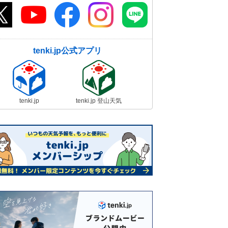
tenki.jp公式アプリ
tenki.jp
tenki.jp 登山天気