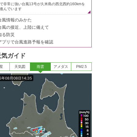
で非常に強い台風13号が久米島の西北西約160kmを
進んでいます
台風情報のみかた
台風の接近、上陸に備えて
知る防災
アプリで台風進路予報を確認
天気ガイド
星
天気図
雨雲
アメダス
PM2.5