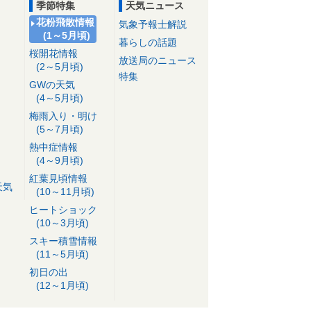
季節特集
天気ニュース
花粉飛散情報
気象予報士解説
(1～5月頃)
暮らしの話題
桜開花情報
放送局のニュース
(2～5月頃)
特集
GWの天気
(4～5月頃)
梅雨入り・明け
(5～7月頃)
熱中症情報
(4～9月頃)
紅葉見頃情報
天気
(10～11月頃)
ヒートショック
(10～3月頃)
スキー積雪情報
(11～5月頃)
初日の出
(12～1月頃)