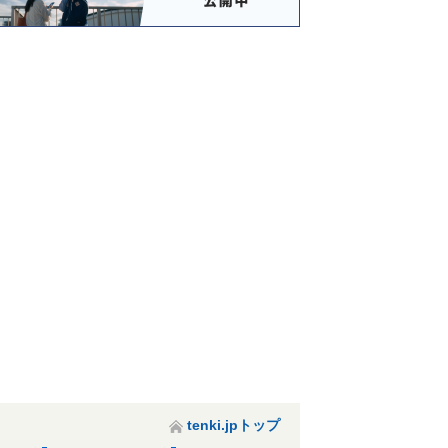
平賀屋内温水プ
柏木温泉
津軽おのえ温泉
平賀観光温泉
ール
日帰り宿 福家
tenki.jpトップ