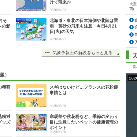
けて飛来か
大型
西に
2026/04/22
おそ
北海道・東北の日本海側や北陸は雷
への影
雨 黄砂の飛来も注意 今日4月21
日(火)の天気
2026/04/21
気象予報士の解説をもっと見る
衛
題）
の種類
スギはないけど…フランスの花粉症
事情とは
2025/03/29
花粉対
寒暖差や秋花粉など、季節の変わり
グッズ
目に注意したいペットの健康管理の
ポイント
2024/09/20