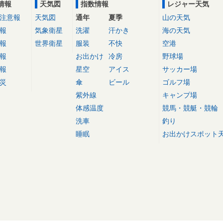
情報
天気図
指数情報
レジャー天気
注意報
天気図
通年
夏季
山の天気
報
気象衛星
洗濯
汗かき
海の天気
報
世界衛星
服装
不快
空港
報
お出かけ
冷房
野球場
報
星空
アイス
サッカー場
災
傘
ビール
ゴルフ場
紫外線
キャンプ場
体感温度
競馬・競艇・競輪
洗車
釣り
睡眠
お出かけスポット