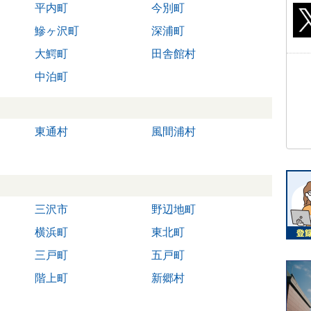
平内町
今別町
鰺ヶ沢町
深浦町
大鰐町
田舎館村
中泊町
東通村
風間浦村
三沢市
野辺地町
横浜町
東北町
三戸町
五戸町
階上町
新郷村