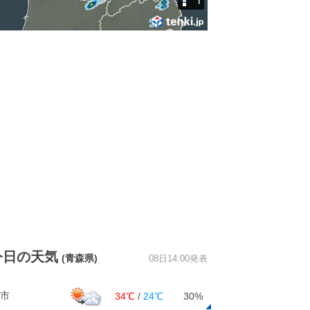
今日の天気
(青森県)
08日14:00発表
市
34℃
/
24℃
30%