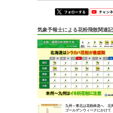
気象予報士による花粉飛散関連記
九州～東北は花粉終息へ 北
ゴールデンウィークにかけて