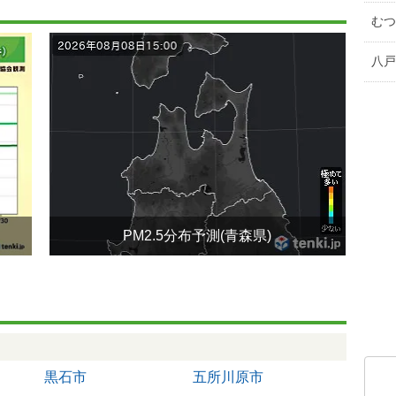
むつ
八戸
PM2.5分布予測(青森県)
黒石市
五所川原市