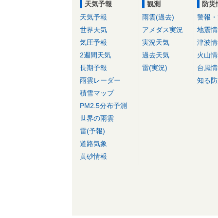
天気予報
観測
防災
天気予報
雨雲(過去)
警報・
世界天気
アメダス実況
地震情
気圧予報
実況天気
津波情
2週間天気
過去天気
火山情
長期予報
雷(実況)
台風情
雨雲レーダー
知る防
積雪マップ
PM2.5分布予測
世界の雨雲
雷(予報)
道路気象
黄砂情報