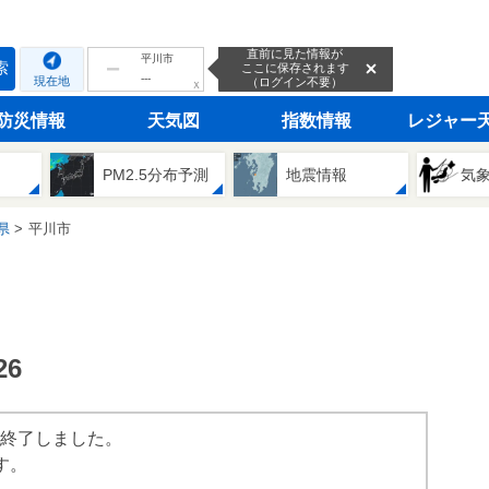
直前に見た情報が
平川市
索
ここに保存されます
---
現在地
（ログイン不要）
ｘ
防災情報
天気図
指数情報
レジャー
PM2.5分布予測
地震情報
気
県
平川市
6
は終了しました。
す。