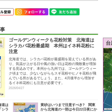
事
ゴールデンウィークも花粉対策 北海道は
台
シラカバ花粉最盛期 本州はイネ科花粉に
注意
北海道では、シラカバ花粉が最盛期を迎えている所があ
り、気温が上がる日や風の強い日は花粉の飛散量が増加
する見込みです。本州から九州では、ゴールデンウィー
ク頃までは、少ないながらもスギ花粉やヒノキ花粉が飛
んでいる所があるでしょう。また、4月後半から増加す
るイネ科花粉にも注意が必要です。
2026/04/27
海道は
黄砂はいつまで注意すべき? 関東
「シラ
から北海道の一部は今日22日夜にか