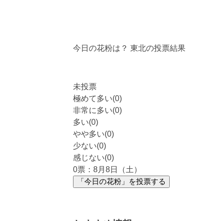
今日の花粉は？
東北
の投票結果
未投票
極めて多い(0)
非常に多い(0)
多い(0)
やや多い(0)
少ない(0)
感じない(0)
0
票：8月8日（土）
「今日の花粉」を投票する