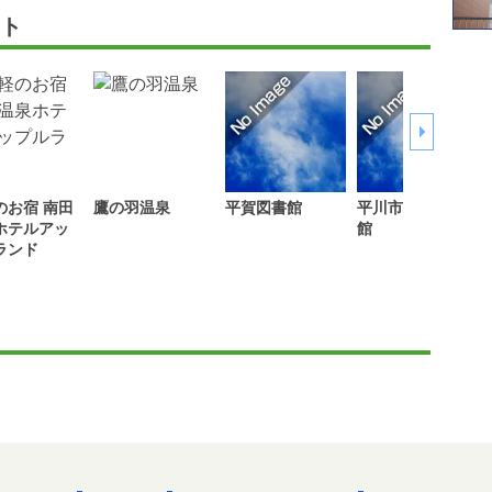
ト
のお宿 南田
鷹の羽温泉
平賀図書館
平川市郷土資料
ホテルアッ
館
ランド