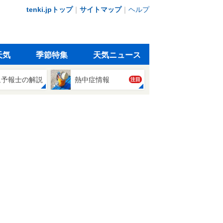
tenki.jpトップ
｜
サイトマップ
｜
ヘルプ
天気
季節特集
天気ニュース
象予報士の解説
熱中症情報
注目