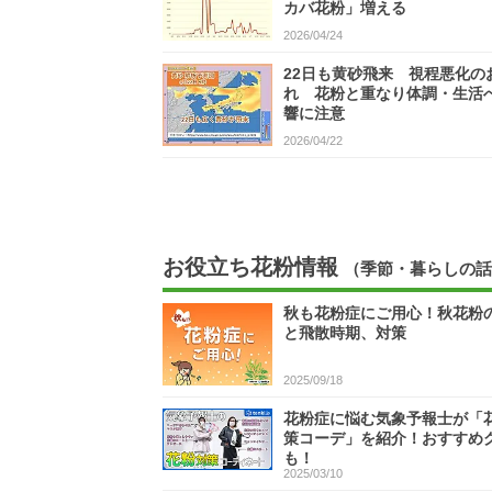
カバ花粉」増える
2026/04/24
22日も黄砂飛来 視程悪化の
れ 花粉と重なり体調・生活
響に注意
2026/04/22
お役立ち花粉情報
（季節・暮らしの話
秋も花粉症にご用心！秋花粉
と飛散時期、対策
2025/09/18
花粉症に悩む気象予報士が「
策コーデ」を紹介！おすすめ
も！
2025/03/10