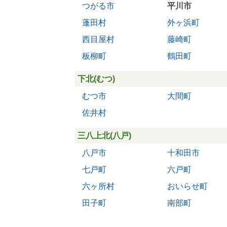
つがる市
平川市
蓬田村
外ヶ浜町
西目屋村
藤崎町
板柳町
鶴田町
下北(むつ)
むつ市
大間町
佐井村
三八上北(八戸)
八戸市
十和田市
七戸町
六戸町
六ヶ所村
おいらせ町
田子町
南部町