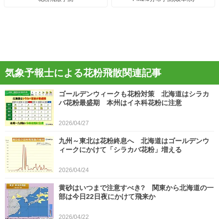
気象予報士による花粉飛散関連記事
ゴールデンウィークも花粉対策 北海道はシラカ
バ花粉最盛期 本州はイネ科花粉に注意
2026/04/27
九州～東北は花粉終息へ 北海道はゴールデンウ
ィークにかけて「シラカバ花粉」増える
2026/04/24
黄砂はいつまで注意すべき? 関東から北海道の一
部は今日22日夜にかけて飛来か
2026/04/22