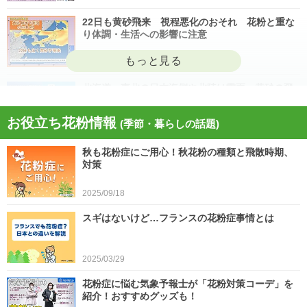
22日も黄砂飛来 視程悪化のおそれ 花粉と重な
り体調・生活への影響に注意
2026/04/22
北海道・東北の日本海側や北陸は雷雨 黄砂の飛
来も注意 今日4月21日(火)の天気
お役立ち花粉情報
(季節・暮らしの話題)
2026/04/21
秋も花粉症にご用心！秋花粉の種類と飛散時期、
今日21日は黄砂が広く飛来 花粉とのダブル影響
対策
に注意 症状悪化や洗濯物など対策を
2025/09/18
2026/04/21
スギはないけど…フランスの花粉症事情とは
スギ、ヒノキ花粉シーズン終了へ 東京の飛散量
は例年の1.2倍(速報値)
2026/04/20
2025/03/29
気象予報士の解説をもっと見る
花粉症に悩む気象予報士が「花粉対策コーデ」を
紹介！おすすめグッズも！