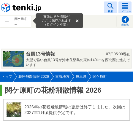
tenki.jp
検索
メニュー
直前に見た情報が
関ケ原町
ここに保存されます
---
（ログイン不要）
現在地
台風13号情報
07日05:00現在
大型で強い台風13号が沖永良部島の東約140kmを西北西に進んで
います
トップ
花粉飛散情報 2026
東海地方
岐阜県
関ケ原町
関ケ原町の花粉飛散情報 2026
2026年の花粉飛散情報の更新は終了しました。次回は
2027年1月頃提供予定です。