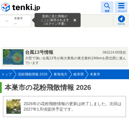
tenki.jp
検索
メニュー
直前に見た情報が
本巣市
ここに保存されます
---
（ログイン不要）
現在地
台風13号情報
06日14:00現在
大型で強い台風13号が南大東島の東北東約190kmを西北西に進ん
でいます
トップ
花粉飛散情報 2026
東海地方
岐阜県
本巣市
本巣市の花粉飛散情報 2026
2026年の花粉飛散情報の更新は終了しました。次回は
2027年1月頃提供予定です。