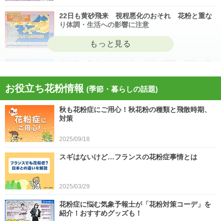
22日も黄砂飛来 視程悪化のおそれ 花粉と重な
り体調・生活への影響に注意
2026/04/22
北海道・東北の日本海側や北陸は雷雨 黄砂の飛
来も注意 今日4月21日(火)の天気
お役立ち花粉情報
(季節・暮らしの話題)
2026/04/21
秋も花粉症にご用心！秋花粉の種類と飛散時期、
今日21日は黄砂が広く飛来 花粉とのダブル影響
対策
に注意 症状悪化や洗濯物など対策を
2025/09/18
2026/04/21
スギはないけど…フランスの花粉症事情とは
スギ、ヒノキ花粉シーズン終了へ 東京の飛散量
は例年の1.2倍(速報値)
2026/04/20
2025/03/29
気象予報士の解説をもっと見る
花粉症に悩む気象予報士が「花粉対策コーデ」を
紹介！おすすめグッズも！