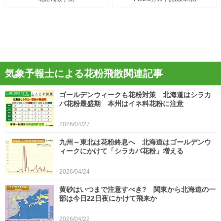
気象予報士による花粉飛散関連記事
ゴールデンウィークも花粉対策 北海道はシラカ
バ花粉最盛期 本州はイネ科花粉に注意
2026/04/27
九州～東北は花粉終息へ 北海道はゴールデンウ
ィークにかけて「シラカバ花粉」増える
2026/04/24
黄砂はいつまで注意すべき? 関東から北海道の一
部は今日22日夜にかけて飛来か
2026/04/22