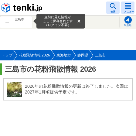
tenki.jp
検索
メニュー
直前に見た情報が
三島市
ここに保存されます
---
（ログイン不要）
現在地
トップ
花粉飛散情報 2026
東海地方
静岡県
三島市
三島市の花粉飛散情報 2026
2026年の花粉飛散情報の更新は終了しました。次回は
2027年1月頃提供予定です。