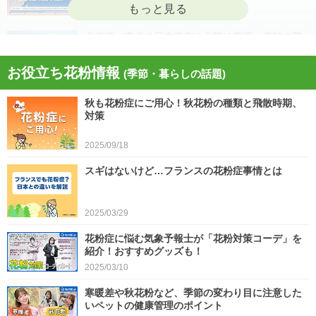
2026/04/22
北海道・東北の日本海側や北陸は雷雨 黄砂の飛
来も注意 今日4月21日(火)の天気
お役立ち花粉情報
(季節・暮らしの話題)
2026/04/21
秋も花粉症にご用心！秋花粉の種類と飛散時期、
今日21日は黄砂が広く飛来 花粉とのダブル影響
対策
に注意 症状悪化や洗濯物など対策を
2025/09/18
2026/04/21
スギはないけど…フランスの花粉症事情とは
スギ、ヒノキ花粉シーズン終了へ 東京の飛散量
は例年の1.2倍(速報値)
2026/04/20
2025/03/29
気象予報士の解説をもっと見る
花粉症に悩む気象予報士が「花粉対策コーデ」を
紹介！おすすめグッズも！
2025/03/10
寒暖差や秋花粉など、季節の変わり目に注意した
いペットの健康管理のポイント