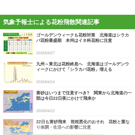
気象予報士による花粉飛散関連記事
ゴールデンウィークも花粉対策 北海道はシラカ
バ花粉最盛期 本州はイネ科花粉に注意
2026/04/27
九州～東北は花粉終息へ 北海道はゴールデンウ
ィークにかけて「シラカバ花粉」増える
2026/04/24
黄砂はいつまで注意すべき? 関東から北海道の一
部は今日22日夜にかけて飛来か
2026/04/22
22日も黄砂飛来 視程悪化のおそれ 花粉と重な
り体調・生活への影響に注意