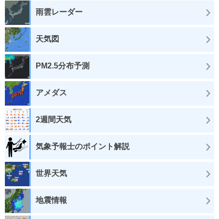
雨雲レーダー
天気図
PM2.5分布予測
アメダス
2週間天気
気象予報士のポイント解説
世界天気
地震情報