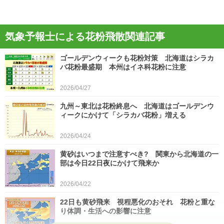
気象予報士による花粉飛散関連記事
ゴールデンウィークも花粉対策 北海道はシラカ
バ花粉最盛期 本州はイネ科花粉に注意
2026/04/27
九州～東北は花粉終息へ 北海道はゴールデンウ
ィークにかけて「シラカバ花粉」増える
2026/04/24
黄砂はいつまで注意すべき? 関東から北海道の一
部は今日22日夜にかけて飛来か
2026/04/22
22日も黄砂飛来 視程悪化のおそれ 花粉と重な
り体調・生活への影響に注意