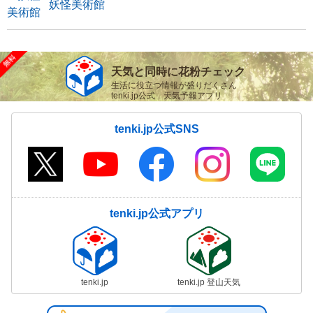
妖怪美術館
天気と同時に花粉チェック
生活に役立つ情報が盛りだくさん
tenki.jp公式 天気予報アプリ
tenki.jp公式SNS
tenki.jp公式アプリ
tenki.jp
tenki.jp 登山天気