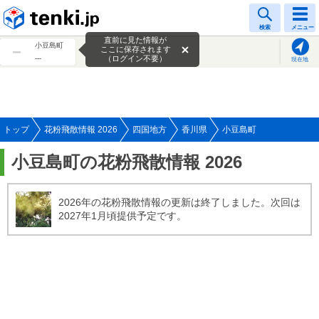
tenki.jp
検索
メニュー
直前に見た情報が
小豆島町
ここに保存されます
---
（ログイン不要）
現在地
トップ
花粉飛散情報 2026
四国地方
香川県
小豆島町
小豆島町の花粉飛散情報 2026
2026年の花粉飛散情報の更新は終了しました。次回は
2027年1月頃提供予定です。