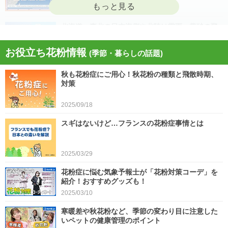
2026/04/22
北海道・東北の日本海側や北陸は雷雨 黄砂の飛
来も注意 今日4月21日(火)の天気
お役立ち花粉情報
(季節・暮らしの話題)
2026/04/21
秋も花粉症にご用心！秋花粉の種類と飛散時期、
今日21日は黄砂が広く飛来 花粉とのダブル影響
対策
に注意 症状悪化や洗濯物など対策を
2025/09/18
2026/04/21
スギはないけど…フランスの花粉症事情とは
スギ、ヒノキ花粉シーズン終了へ 東京の飛散量
は例年の1.2倍(速報値)
2026/04/20
2025/03/29
気象予報士の解説をもっと見る
花粉症に悩む気象予報士が「花粉対策コーデ」を
紹介！おすすめグッズも！
2025/03/10
寒暖差や秋花粉など、季節の変わり目に注意した
いペットの健康管理のポイント