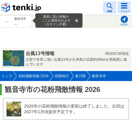
tenki.jp
検索
メニュー
直前に見た情報が
観音寺市
ここに保存されます
---
（ログイン不要）
現在地
台風13号情報
08日02:00現在
大型で非常に強い台風13号が久米島の北西約50kmを西南西に進
んでいます
トップ
花粉飛散情報 2026
四国地方
香川県
観音寺市
観音寺市の花粉飛散情報 2026
2026年の花粉飛散情報の更新は終了しました。次回は
2027年1月頃提供予定です。