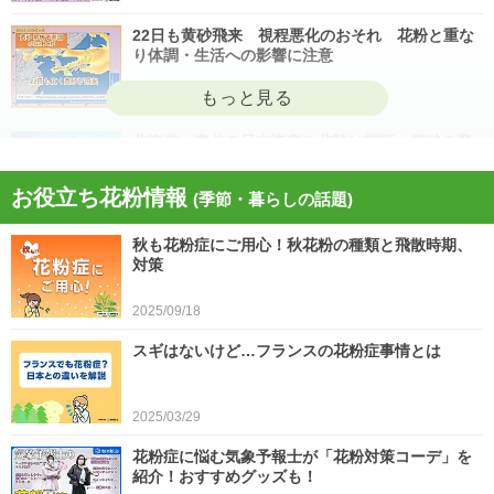
22日も黄砂飛来 視程悪化のおそれ 花粉と重な
り体調・生活への影響に注意
2026/04/22
北海道・東北の日本海側や北陸は雷雨 黄砂の飛
来も注意 今日4月21日(火)の天気
お役立ち花粉情報
(季節・暮らしの話題)
2026/04/21
秋も花粉症にご用心！秋花粉の種類と飛散時期、
今日21日は黄砂が広く飛来 花粉とのダブル影響
対策
に注意 症状悪化や洗濯物など対策を
2025/09/18
2026/04/21
スギはないけど…フランスの花粉症事情とは
スギ、ヒノキ花粉シーズン終了へ 東京の飛散量
は例年の1.2倍(速報値)
2026/04/20
2025/03/29
気象予報士の解説をもっと見る
花粉症に悩む気象予報士が「花粉対策コーデ」を
紹介！おすすめグッズも！