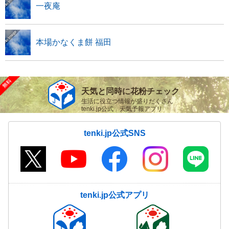
一夜庵
本場かなくま餅 福田
天気と同時に花粉チェック
生活に役立つ情報が盛りだくさん
tenki.jp公式 天気予報アプリ
tenki.jp公式SNS
tenki.jp公式アプリ