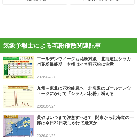
気象予報士による花粉飛散関連記事
ゴールデンウィークも花粉対策 北海道はシラカ
バ花粉最盛期 本州はイネ科花粉に注意
2026/04/27
九州～東北は花粉終息へ 北海道はゴールデンウ
ィークにかけて「シラカバ花粉」増える
2026/04/24
黄砂はいつまで注意すべき? 関東から北海道の一
部は今日22日夜にかけて飛来か
2026/04/22