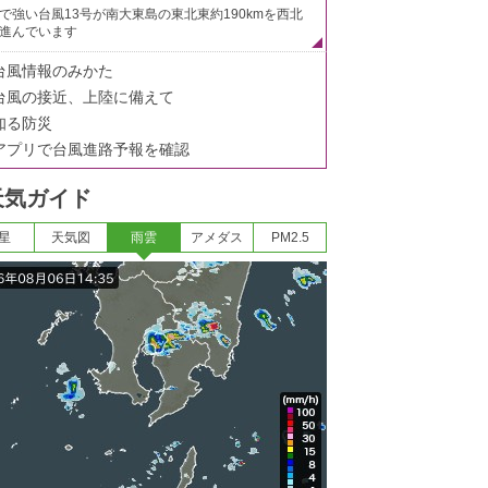
で強い台風13号が南大東島の東北東約190kmを西北
進んでいます
台風情報のみかた
台風の接近、上陸に備えて
知る防災
アプリで台風進路予報を確認
天気ガイド
星
天気図
雨雲
アメダス
PM2.5