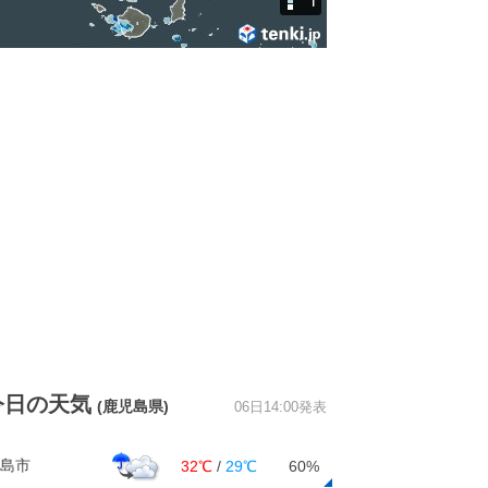
今日の天気
(鹿児島県)
06日14:00発表
島市
32℃
/
29℃
60%