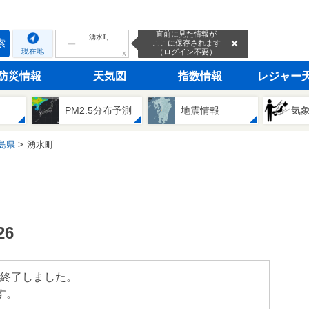
直前に見た情報が
湧水町
索
ここに保存されます
---
現在地
（ログイン不要）
ｘ
防災情報
天気図
指数情報
レジャー
PM2.5分布予測
地震情報
気
島県
湧水町
6
は終了しました。
す。