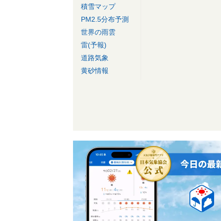
積雪マップ
PM2.5分布予測
世界の雨雲
雷(予報)
道路気象
黄砂情報