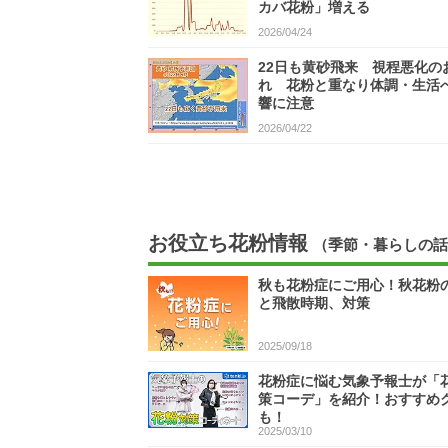
カバ花粉」増える
2026/04/24
22日も黄砂飛来 視程悪化の
れ 花粉と重なり体調・生活
響に注意
2026/04/22
お役立ち花粉情報
（季節・暮らしの話
秋も花粉症にご用心！秋花粉
と飛散時期、対策
2025/09/18
花粉症に悩む気象予報士が「
策コーデ」を紹介！おすすめ
も！
2025/03/10