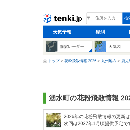
tenki.jp
検
天気予報
観測
雨雲レーダー
天気図
トップ
花粉飛散情報 2026
九州地方
鹿児
湧水町の花粉飛散情報 202
2026年の花粉飛散情報の更新
次回は2027年1月頃提供予定で