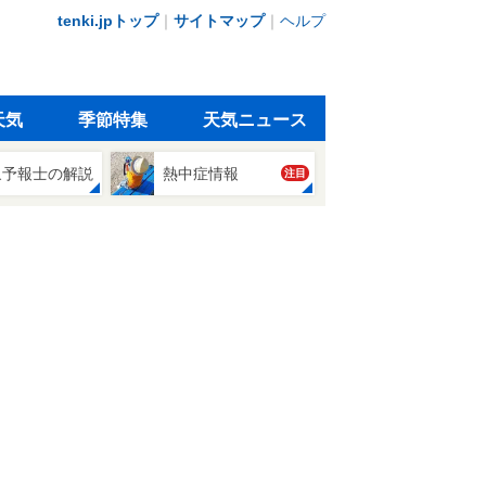
tenki.jpトップ
｜
サイトマップ
｜
ヘルプ
天気
季節特集
天気ニュース
象予報士の解説
熱中症情報
注目