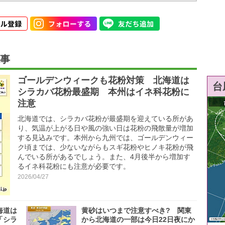
事
ゴールデンウィークも花粉対策 北海道は
台
シラカバ花粉最盛期 本州はイネ科花粉に
注意
北海道では、シラカバ花粉が最盛期を迎えている所があ
り、気温が上がる日や風の強い日は花粉の飛散量が増加
する見込みです。本州から九州では、ゴールデンウィー
ク頃までは、少ないながらもスギ花粉やヒノキ花粉が飛
んでいる所があるでしょう。また、4月後半から増加す
るイネ科花粉にも注意が必要です。
2026/04/27
海道は
黄砂はいつまで注意すべき? 関東
「シラ
から北海道の一部は今日22日夜にか