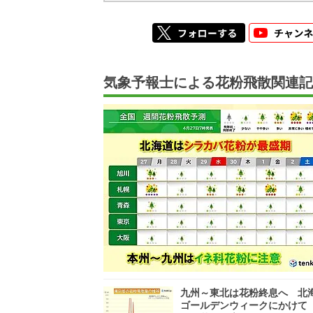
気象予報士による花粉飛散関連記
九州～東北は花粉終息へ 北
ゴールデンウィークにかけて