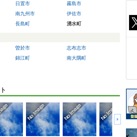
日置市
霧島市
南九州市
伊佐市
長島町
湧水町
曽於市
志布志市
錦江町
南大隅町
ト