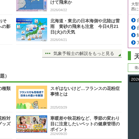
けて飛来か
大型
西に
2026/04/22
おそ
北海道・東北の日本海側や北陸は雷
への影
雨 黄砂の飛来も注意 今日4月21
日(火)の天気
2026/04/21
気象予報士の解説をもっと見る
衛
題）
の種類
スギはないけど…フランスの花粉症
事情とは
2025/03/29
花粉対
寒暖差や秋花粉など、季節の変わり
グッズ
目に注意したいペットの健康管理の
ポイント
2024/09/20