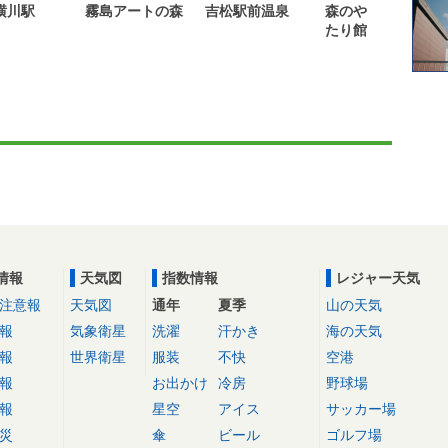
横川駅
霧島アートの森
吉松駅前温泉
森のやかた湯っ
たり館
情報
天気図
指数情報
レジャー天気
注意報
天気図
通年
夏季
山の天気
報
気象衛星
洗濯
汗かき
海の天気
報
世界衛星
服装
不快
空港
報
お出かけ
冷房
野球場
報
星空
アイス
サッカー場
災
傘
ビール
ゴルフ場