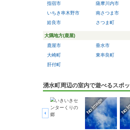
指宿市
薩摩川内市
いちき串木野市
南さつま市
姶良市
さつま町
大隅地方(鹿屋)
鹿屋市
垂水市
大崎町
東串良町
肝付町
湧水町周辺の室内で遊べるスポッ