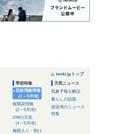
ひしかり交流館
霧島温泉旅の湯
えびの高原ホテ
嘉例川駅
ル(旧 ホテル ピ
コ ラナイ えびの
高原)
tenki.jpトップ
季節特集
天気ニュース
花粉飛散情報
気象予報士解説
(1～5月頃)
暮らしの話題
桜開花情報
放送局のニュース
(2～5月頃)
特集
GWの天気
(4～5月頃)
梅雨入り・明け