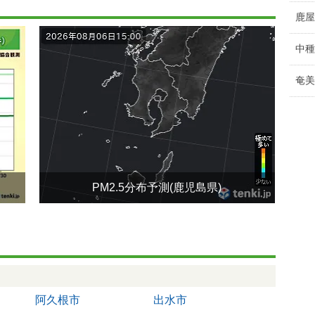
鹿屋
中種
奄美
PM2.5分布予測(鹿児島県)
阿久根市
出水市