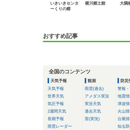
いきいきセンタ
横川郷土館
大隅
ーくりの郷
おすすめ記事
全国のコンテンツ
天気予報
観測
防災
天気予報
雨雲(過去)
警報・
世界天気
アメダス実況
地震情
気圧予報
実況天気
津波情
2週間天気
過去天気
火山情
長期予報
雷(実況)
台風情
雨雲レーダー
知る防