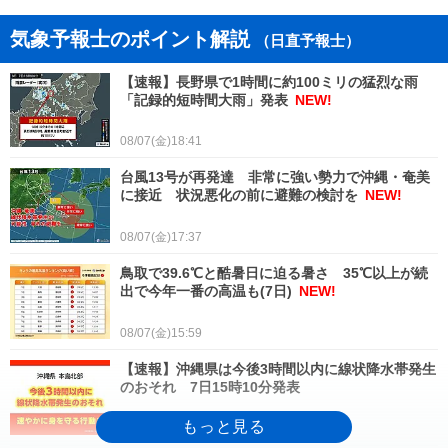
気象予報士のポイント解説
（日直予報士）
【速報】長野県で1時間に約100ミリの猛烈な雨
「記録的短時間大雨」発表
NEW!
08/07(金)18:41
台風13号が再発達 非常に強い勢力で沖縄・奄美
に接近 状況悪化の前に避難の検討を
NEW!
08/07(金)17:37
鳥取で39.6℃と酷暑日に迫る暑さ 35℃以上が続
出で今年一番の高温も(7日)
NEW!
08/07(金)15:59
【速報】沖縄県は今後3時間以内に線状降水帯発生
のおそれ 7日15時10分発表
08/07(金)15:29