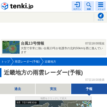
tenki.jp
ログイン
検索
メニュー
現在地
台風13号情報
07日18:00現在
大型で非常に強い台風13号が名護市の北約50kmを西に進んでい
ます
トップ
雨雲レーダー(予報)
近畿地方
近畿地方の雨雲レーダー(予報)
07日18:00発表
過去
実況
予報
地図をクリックして拡大