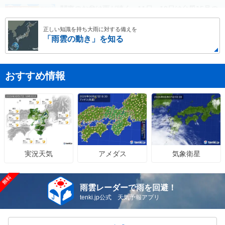
関東のお盆は雨が続く 11日～12日は台風15号の
影響を受ける恐れ
正しい知識を持ち大雨に対する備えを
「雨雲の動き」を知る
08/07(金)15:07
お盆の高速道路 九州・沖縄は台風13号に警戒 1
1日頃は北日本で台風15号の影響
おすすめ情報
08/07(金)15:02
来週は台風15号が東日本・北日本を直撃か お盆
期間中の交通に影響のおそれも
08/07(金)14:38
気象予報士の解説をもっと見る
アメダス
気象衛星
実況天気
雨雲レーダーで雨を回避！
tenki.jp公式 天気予報アプリ