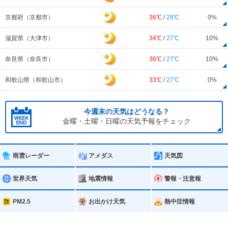
京都府（京都市）
36℃
/
28℃
0%
滋賀県（大津市）
34℃
/
27℃
10%
奈良県（奈良市）
36℃
/
27℃
10%
和歌山県（和歌山市）
33℃
/
27℃
0%
今週末の天気はどうなる？
金曜・土曜・日曜の天気予報をチェック
雨雲レーダー
アメダス
天気図
世界天気
地震情報
警報・注意報
PM2.5
お出かけ天気
熱中症情報