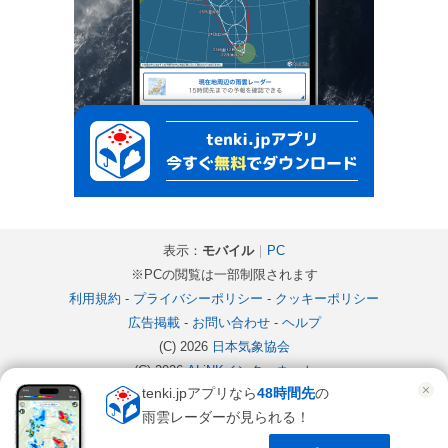
表示：
モバイル
｜
PC
※PCの閲覧は一部制限されます
利用規約
-
プライバシーポリシー
-
クッキーポリシー
広告掲載
-
お問い合わせ
-
ヘルプ
(C) 2026
日本気象協会
(C) 2026
ALiNKインターネット
tenki.jpアプリなら
48時間先
の
雨雲レーダーが見られる！