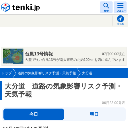
tenki.jp
検索
メニュー
現在地
台風13号情報
07日00:00現在
大型で強い台風13号が南大東島の北約100kmを西に進んでいます
トップ
道路の気象影響リスク予測・天気予報
大分道
大分道 道路の気象影響リスク予測・
天気予報
06日23:00発表
今日
明日