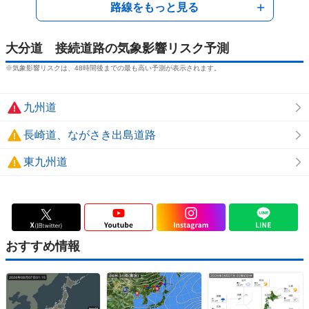
(日田市)
路線をもっと見る
曇
曇時々晴
晴一時雨
曇
曇
↕︎
日田IC-天瀬高塚IC
大分道 接続道路の気象影響リスク予測
間付近
(日田市)
曇
曇時々晴
晴一時雨
曇
曇
※気象影響リスクは、48時間後までの最も高い予測が表示されます。
↕︎
天瀬高塚IC付近
(玖珠町)
九州道
曇
曇のち雨
雨時々曇
雨のち曇
曇
↕︎
長崎道、ながさき出島道路
玖珠SA付近
(玖珠町)
東九州道
曇
曇のち雨
雨時々曇
雨のち曇
曇
↕︎
玖珠IC付近
(玖珠町)
曇
曇のち雨
雨時々曇
雨のち曇
曇
↕︎
おすすめ情報
九重IC付近
(九重町)
雨時々曇
雨時々曇
雨
雨
雨時々
↕︎
水分PA付近
(九重町)