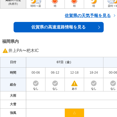
鳥栖JCT付近
(鳥栖市)
晴時々曇
晴
晴
晴
曇時々
佐賀県の天気予報を見る
佐賀県の高速道路情報を見る
福岡県内
井上PA〜杷木IC
日付
07日（
金
）
時間
00-06
06-12
12-18
18-24
00-0
総合
なし
なし
あり
なし
なし
大雨
大雪
強風
△