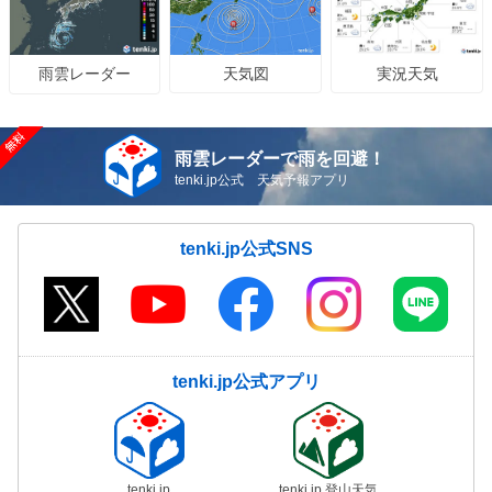
雨時々曇
雨時々曇
雨
雨
雨時々
↕︎
湯布院IC付近
天気図
実況天気
雨雲レーダー
(由布市)
雨
雨
雨
雨
雨時々
↕︎
湯布院IC-由布岳
SIC/由布岳PA間付
雨雲レーダーで雨を回避！
近
雨
tenki.jp公式 天気予報アプリ
雨
雨
雨
雨時々
(由布市)
↕︎
由布岳SIC/由布岳
tenki.jp公式SNS
PA付近
(由布市)
雨
雨
雨
雨
雨時々
↕︎
日出JCT付近
(日出町)
曇のち雨
曇のち雨
晴時々曇
曇
曇
tenki.jp公式アプリ
大分県の天気予報を見る
大分県の高速道路情報を見る
tenki.jp
tenki.jp 登山天気