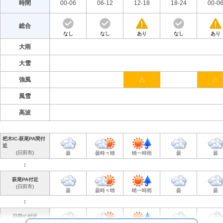
↕︎
時間
00-06
06-12
12-18
18-24
00-0
山田SA付近
(朝倉市)
総合
晴のち曇
晴
晴
晴
曇
なし
なし
あり
なし
あり
↕︎
大雨
杷木IC付近
(朝倉市)
大雪
晴のち曇
晴
晴
晴
曇
強風
△
△
福岡県の天気予報を見る
風雪
福岡県の高速道路情報を見る
高波
杷木IC-萩尾PA間付
近
(日田市)
曇
曇時々晴
晴一時雨
曇
曇
↕︎
萩尾PA付近
(日田市)
曇
曇時々晴
晴一時雨
曇
曇
↕︎
日田IC付近