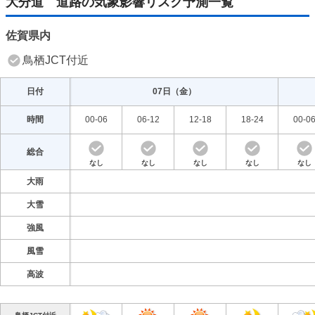
大分道 道路の気象影響リスク予測一覧
2026/05/07
佐賀県内
4日は各地で風が強まる 北陸・東北・北海道は警
報級の暴風の恐れ 交通の乱れに注意
鳥栖JCT付近
2026/05/04
日付
07日（
金
）
ゴールデンウィーク4日～6日は雨・雪・風でUタ
ーンの足にも影響大 道路影響予測
2026/05/03
時間
00-06
06-12
12-18
18-24
00-0
総合
気象予報士の解説をもっと見る
なし
なし
なし
なし
なし
大雨
大雪
強風
風雪
高波