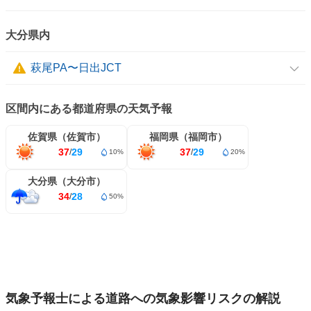
大分県内
萩尾PA〜日出JCT
区間内にある都道府県の天気予報
佐賀県（佐賀市）
福岡県（福岡市）
37
29
37
29
/
/
10%
20%
大分県（大分市）
34
28
/
50%
気象予報士による道路への気象影響リスクの解説