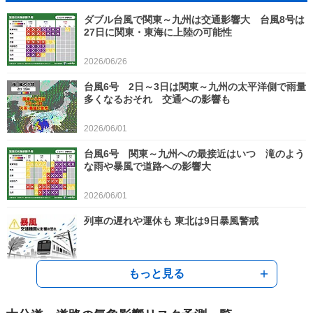
ダブル台風で関東～九州は交通影響大 台風8号は
27日に関東・東海に上陸の可能性
2026/06/26
台風6号 2日～3日は関東～九州の太平洋側で雨量
多くなるおそれ 交通への影響も
2026/06/01
台風6号 関東～九州への最接近はいつ 滝のよう
な雨や暴風で道路への影響大
2026/06/01
列車の遅れや運休も 東北は9日暴風警戒
2026/05/08
もっと見る
東北は明日8日は雷雨 明後日9日は強風による交
通影響に注意 来週末は夏日続出