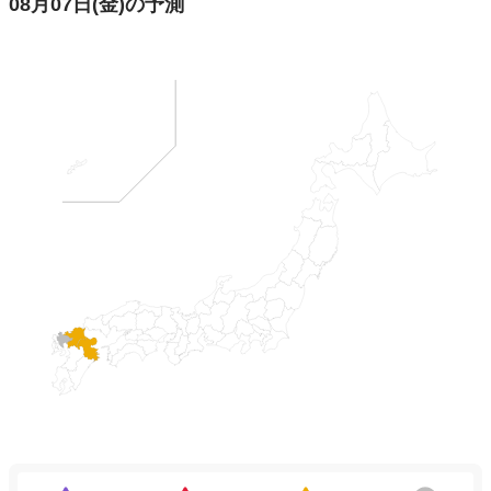
08月07日
(金)
の予測