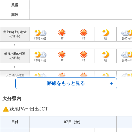
風雪
高波
井上PA(上り)付近
(小郡市)
晴時々曇
晴
晴
晴
曇時々
↕︎
筑後小郡IC付近
(小郡市)
晴時々曇
晴
晴
晴
曇時々
↕︎
大刀洗PA付近
(大刀洗町)
晴時々曇
晴
晴
晴
曇時々
路線をもっと見る
↕︎
甘木IC付近
大分県内
(朝倉市)
晴のち曇
晴
晴
晴
曇
萩尾PA〜日出JCT
↕︎
朝倉IC付近
日付
07日（
金
）
(朝倉市)
晴のち曇
晴
晴
晴
曇