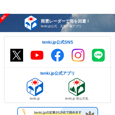
雨雲レーダーで雨を回避！
tenki.jp公式 天気予報アプリ
tenki.jp公式SNS
tenki.jp公式アプリ
tenki.jp
tenki.jp 登山天気