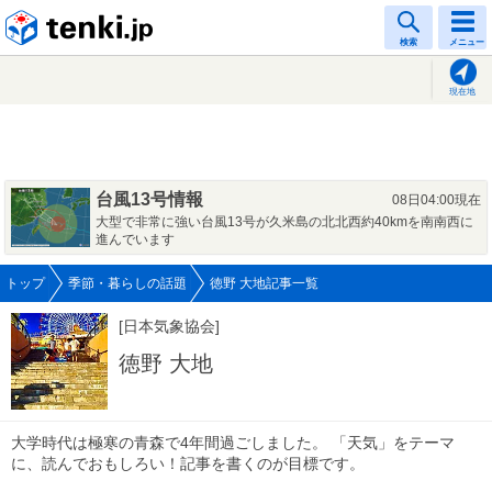
tenki.jp
検索
メニュー
現在地
台風13号情報
08日04:00現在
大型で非常に強い台風13号が久米島の北北西約40kmを南南西に
進んでいます
トップ
季節・暮らしの話題
徳野 大地記事一覧
[日本気象協会]
徳野 大地
大学時代は極寒の青森で4年間過ごしました。 「天気」をテーマ
に、読んでおもしろい！記事を書くのが目標です。