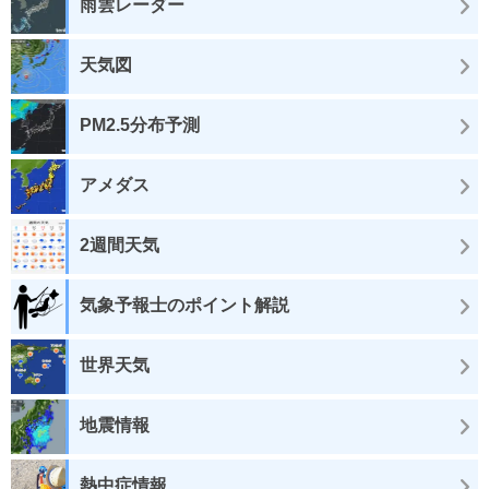
雨雲レーダー
天気図
PM2.5分布予測
アメダス
2週間天気
気象予報士のポイント解説
世界天気
地震情報
熱中症情報