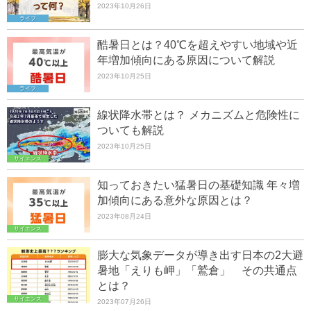
2023年10月26日
ライフ
酷暑日とは？40℃を超えやすい地域や近
年増加傾向にある原因について解説
2023年10月25日
ライフ
線状降水帯とは？ メカニズムと危険性に
ついても解説
2023年10月25日
サイエンス
知っておきたい猛暑日の基礎知識 年々増
加傾向にある意外な原因とは？
2023年08月24日
サイエンス
膨大な気象データが導き出す日本の2大避
暑地「えりも岬」「鷲倉」 その共通点
とは？
サイエンス
2023年07月26日