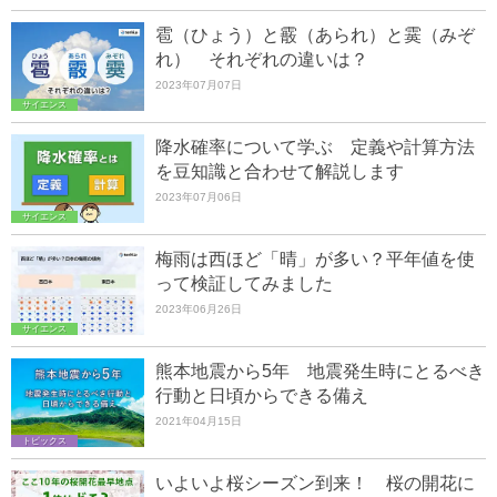
雹（ひょう）と霰（あられ）と霙（みぞ
れ） それぞれの違いは？
2023年07月07日
サイエンス
降水確率について学ぶ 定義や計算方法
を豆知識と合わせて解説します
2023年07月06日
サイエンス
梅雨は西ほど「晴」が多い？平年値を使
って検証してみました
2023年06月26日
サイエンス
熊本地震から5年 地震発生時にとるべき
行動と日頃からできる備え
2021年04月15日
トピックス
いよいよ桜シーズン到来！ 桜の開花に