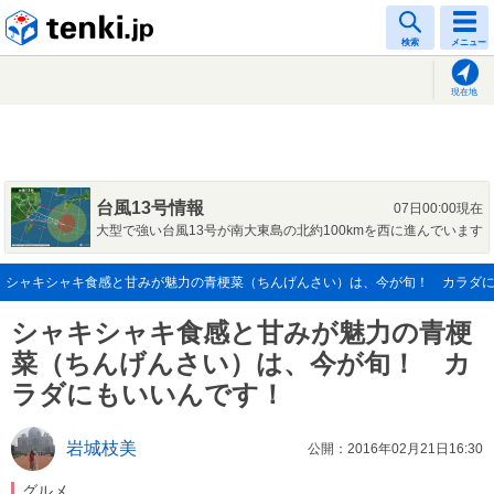
tenki.jp
検索
メニュー
現在地
台風13号情報
07日00:00現在
大型で強い台風13号が南大東島の北約100kmを西に進んでいます
シャキシャキ食感と甘みが魅力の青梗菜（ちんげんさい）は、今が旬！ カラダ
シャキシャキ食感と甘みが魅力の青梗
菜（ちんげんさい）は、今が旬！ カ
ラダにもいいんです！
岩城枝美
公開：2016年02月21日16:30
グルメ