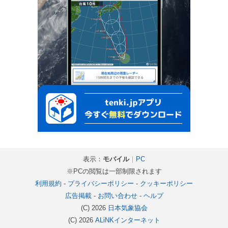
表示：
モバイル
｜
PC
※PCの閲覧は一部制限されます
利用規約
-
プライバシーポリシー
-
クッキーポリシー
広告掲載
-
お問い合わせ
-
ヘルプ
(C) 2026
日本気象協会
(C) 2026
ALiNKインターネット