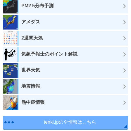
PM2.5分布予測
アメダス
2週間天気
気象予報士のポイント解説
世界天気
地震情報
熱中症情報
tenki.jpの全情報はこちら