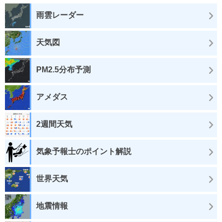
雨雲レーダー
天気図
PM2.5分布予測
アメダス
2週間天気
気象予報士のポイント解説
世界天気
地震情報