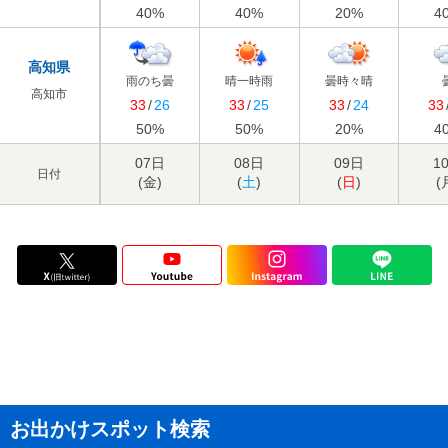
40
%
40
%
20
%
4
高知県
雨のち曇
晴一時雨
曇時々晴
高知市
33
/
26
33
/
25
33
/
24
33
50
%
50
%
20
%
4
07日
08日
09日
1
日付
(
金
)
(
土
)
(
日
)
(
お出かけスポット検索