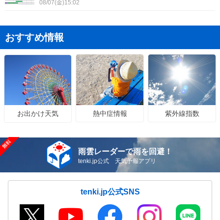
08/07(金)15:02
おすすめ情報
熱中症情報
紫外線指数
お出かけ天気
雨雲レーダーで雨を回避！
tenki.jp公式 天気予報アプリ
tenki.jp公式SNS