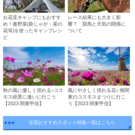
お花見キャンプにもおすす
レース結果にも大きく影
め！春野菜(新じゃが・菜の
響？ 競馬と天気の関係に
花等)を使ったキャンプレシ
ついて
ピ
秋の風に優しく揺れる♪コス
風にやさしく揺れる花♪ 南関
モス絶景に逢いに行こう
東のコスモスまつりに行こ
【2023 関東甲信】
う【2023 関東甲信】
全国おすすめスポット特集一覧はこちら