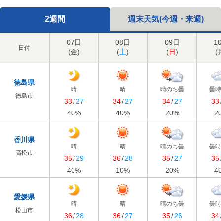
2週間
週末天気(今週・来週)
07日
08日
09日
1
日付
(
金
)
(
土
)
(
日
)
(
徳島県
晴
晴
晴のち曇
曇
徳島市
33
/
27
34
/
27
34
/
27
33
40
%
40
%
20
%
2
香川県
晴
晴
晴のち曇
曇
高松市
35
/
29
36
/
28
35
/
27
35
40
%
10
%
20
%
4
愛媛県
晴
晴
晴のち曇
曇
松山市
36
/
28
36
/
27
35
/
26
34