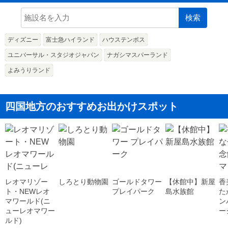
検索
ディズニー
富士急ハイランド
ハウステンボス
ユニバーサル・スタジオジャパン
ナガシマスパーランド
よみうりランド
四国地方のおすすめお出かけスポット
レオマリゾー
しろとり動物園
ゴールドタワー
【休館中】新屋
香
ト・NEWレオ
プレイパーク
島水族館
た
マワールド(ニ
ン
ューレオマワー
ー
ルド)