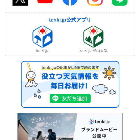
tenki.jp公式アプリ
tenki.jp
tenki.jp 登山天気