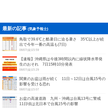
最新の記事
(気象予報士)
鳥取で39.6℃と酷暑日に迫る暑さ 35℃以上が続
出で今年一番の高温も(7日)
08/07(金)15:59
【速報】沖縄県は今後3時間以内に線状降水帯発
生のおそれ 7日15時10分発表
08/07(金)15:29
関東のお盆は雨が続く 11日～12日は台風15号の
影響を受ける恐れ
08/07(金)15:07
お盆の高速道路 九州・沖縄は台風13号に警戒
11日頃は北日本で台風15号の影響