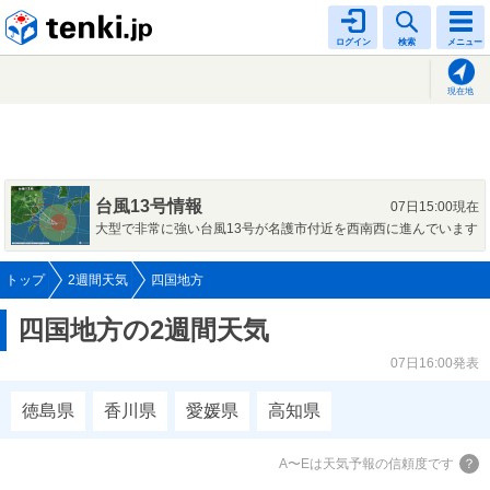
tenki.jp
ログイン
検索
メニュー
現在地
台風13号情報
07日15:00現在
大型で非常に強い台風13号が名護市付近を西南西に進んでいます
トップ
2週間天気
四国地方
四国地方の2週間天気
07日16:00発表
徳島県
香川県
愛媛県
高知県
A〜Eは天気予報の信頼度です