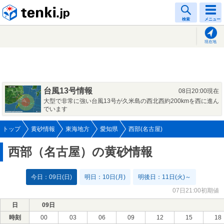
tenki.jp
検索
メニュー
現在地
台風13号情報
08日20:00現在
大型で非常に強い台風13号が久米島の西北西約200kmを西に進ん
でいます
トップ
黄砂情報
東海地方
愛知県
西部(名古屋)
西部（名古屋）の黄砂情報
今日：09日(日)
明日：10日(月)
明後日：11日(火)～
07日21:00初期値
日
09日
時刻
00
03
06
09
12
15
18