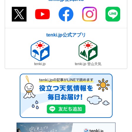
tenki.jp公式アプリ
tenki.jp
tenki.jp 登山天気