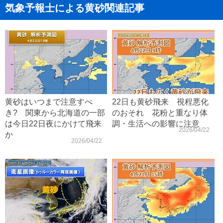
気象予報士による黄砂関連記事
黄砂はいつまで注意すべ
22日も黄砂飛来 視程悪化
き? 関東から北海道の一部
のおそれ 花粉と重なり体
は今日22日夜にかけて飛来
調・生活への影響に注意
2026/04/22
か
2026/04/22