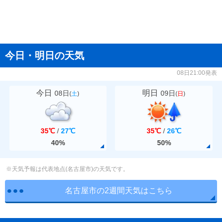
今日・明日の天気
08日21:00発表
今日
明日
08日
09日
(
土
)
(
日
)
35℃
/
27℃
35℃
/
26℃
40%
50%
※天気予報は代表地点(名古屋市)の天気です。
名古屋市の2週間天気はこちら