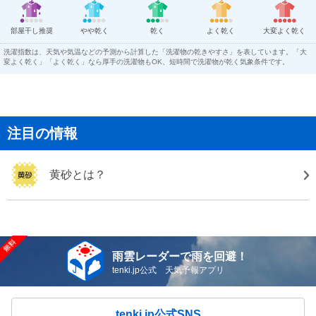
部屋干し推奨
やや乾く
乾く
よく乾く
大変よく乾く
洗濯指数は、天気や気温などの予測から計算した「洗濯物の乾きやすさ」を表しています。「大
変よく乾く」「よく乾く」なら厚手の洗濯物もOK、短時間で洗濯物が乾く気象条件です。
注目の情報
黄砂とは？
雨雲レーダーで雨を回避！
tenki.jp公式 天気予報アプリ
tenki.jp公式SNS