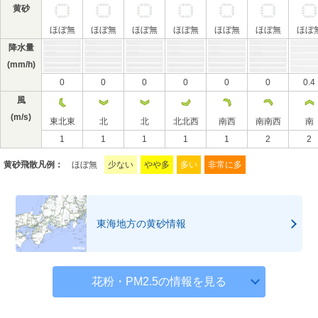
黄砂
ほぼ無
ほぼ無
ほぼ無
ほぼ無
ほぼ無
ほぼ無
ほぼ
降水量
(mm/h)
0
0
0
0
0
0
0.4
風
(m/s)
東北東
北
北
北北西
南西
南南西
南
1
1
1
1
1
2
2
黄砂飛散凡例：
ほぼ無
少ない
やや多
多い
非常に多
東海地方の黄砂情報
花粉・PM2.5の情報を見る