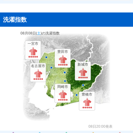
洗濯指数
08月08日(
土
)の洗濯指数
一宮市
豊田市
新城市
名古屋市
岡崎市
豊橋市
08日20:00発表