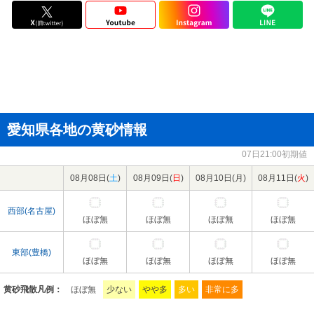
愛知県各地の黄砂情報
07日21:00初期値
08月08日(
土
)
08月09日(
日
)
08月10日(
月
)
08月11日(
火
)
西部(名古屋)
ほぼ無
ほぼ無
ほぼ無
ほぼ無
東部(豊橋)
ほぼ無
ほぼ無
ほぼ無
ほぼ無
黄砂飛散凡例：
ほぼ無
少ない
やや多
多い
非常に多