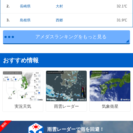
2.
長崎県
大村
32.1℃
3.
島根県
西郷
31.9℃
アメダスランキングをもっと見る
おすすめ情報
雨雲レーダー
気象衛星
実況天気
雨雲レーダーで雨を回避！