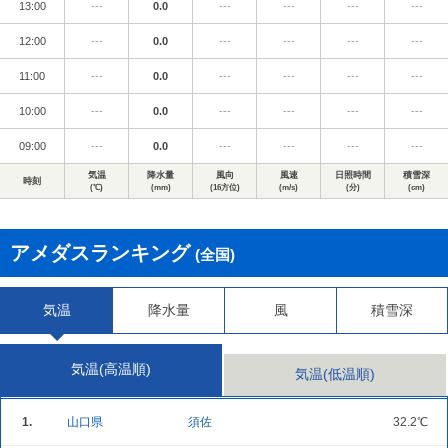
13:00
---
0.0
---
---
---
---
12:00
---
0.0
---
---
---
---
11:00
---
0.0
---
---
---
---
10:00
---
0.0
---
---
---
---
09:00
---
0.0
---
---
---
---
気温
降水量
風向
風速
日照時間
積雪深
時刻
(℃)
(mm)
(16方位)
(m/s)
(分)
(cm)
アメダスランキング
(全国)
気温
降水量
風
積雪深
気温(高温順)
気温(低温順)
1.
山口県
須佐
32.2℃