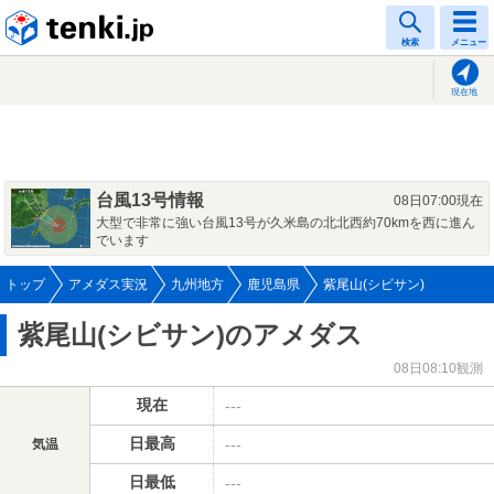
tenki.jp
検索
メニュー
現在地
台風13号情報
08日07:00現在
大型で非常に強い台風13号が久米島の北北西約70kmを西に進ん
でいます
トップ
アメダス実況
九州地方
鹿児島県
紫尾山(シビサン)
紫尾山(シビサン)のアメダス
08日08:10観測
現在
---
日最高
---
気温
日最低
---