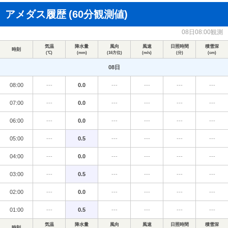
アメダス履歴
(60分観測値)
08日08:00観測
気温
降水量
風向
風速
日照時間
積雪深
時刻
(℃)
(mm)
(16方位)
(m/s)
(分)
(cm)
08日
08:00
---
0.0
---
---
---
---
07:00
---
0.0
---
---
---
---
06:00
---
0.0
---
---
---
---
05:00
---
0.5
---
---
---
---
04:00
---
0.0
---
---
---
---
03:00
---
0.5
---
---
---
---
02:00
---
0.0
---
---
---
---
01:00
---
0.5
---
---
---
---
気温
降水量
風向
風速
日照時間
積雪深
時刻