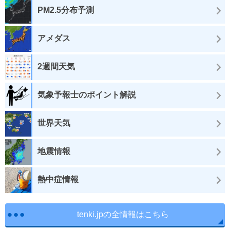
PM2.5分布予測
アメダス
2週間天気
気象予報士のポイント解説
世界天気
地震情報
熱中症情報
tenki.jpの全情報はこちら