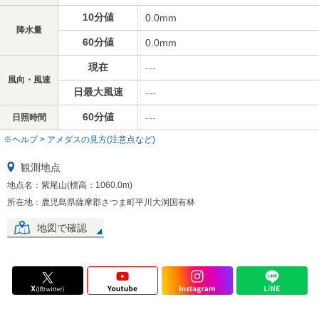
10分値
0.0mm
降水量
60分値
0.0mm
現在
---
風向・風速
日最大風速
---
60分値
---
日照時間
※ヘルプ > アメダスの見方(注意点など)
観測地点
地点名：紫尾山(標高：1060.0m)
所在地：鹿児島県薩摩郡さつま町平川大洞国有林
地図で確認